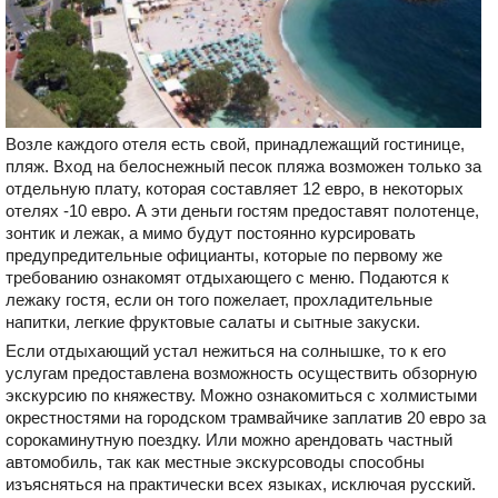
Возле каждого отеля есть свой, принадлежащий гостинице,
пляж. Вход на белоснежный песок пляжа возможен только за
отдельную плату, которая составляет 12 евро, в некоторых
отелях -10 евро. А эти деньги гостям предоставят полотенце,
зонтик и лежак, а мимо будут постоянно курсировать
предупредительные официанты, которые по первому же
требованию ознакомят отдыхающего с меню. Подаются к
лежаку гостя, если он того пожелает, прохладительные
напитки, легкие фруктовые салаты и сытные закуски.
Если отдыхающий устал нежиться на солнышке, то к его
услугам предоставлена возможность осуществить обзорную
экскурсию по княжеству. Можно ознакомиться с холмистыми
окрестностями на городском трамвайчике заплатив 20 евро за
сорокаминутную поездку. Или можно арендовать частный
автомобиль, так как местные экскурсоводы способны
изъясняться на практически всех языках, исключая русский.