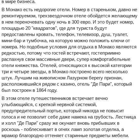
в мире бизнеса.
В Монако есть недорогие отели. Номер в стареньком, давно не
ремонтируемом, трехзвездочном отеле обойдется желающему
в нем переночевать одну ночь в 300 евро. И это будет номер,
площадью 20 "квадратов", где для туриста будут
предоставлены кровать, телефон, телевизор, душ, туалет,
мини-бар и тумбочка, на которую можно положить ключи от
номера. Но подобные условия для отдыха в Монако являются
редкостью, потому что гостей встречают, гостеприимно
распахнув свои массивные двери, супер комфортабельные
отели княжества. Отелей, относящихся к высокой категории
три и четыре звезды, в Монако построено всего несколько
штук. Лучшим на живописном Лазурном берегу признан,
расположившийся рядом с казино, отель "Де Пари", который
был построен в 1864 году.
В этом отеле путешественников встречает вечно
улыбающийся, с крепкой нервной системой,
предупредительный портье, который никогда не повысит
голоса и не позволит себе даже намека на грубость. Лестница
и холл "Де Пари" сразу же окунает вновь прибывших в
роскошь - поблескивает в огнях ламп золотая отделка, а
мрамор благородно оттеняет старинные предметы мебели.