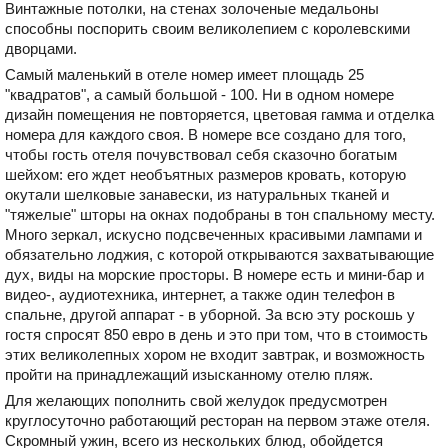
Винтажные потолки, на стенах золоченые медальоны
способны поспорить своим великолепием с королевскими
дворцами.
Самый маленький в отеле номер имеет площадь 25
"квадратов", а самый большой - 100. Ни в одном номере
дизайн помещения не повторяется, цветовая гамма и отделка
номера для каждого своя. В номере все создано для того,
чтобы гость отеля почувствовал себя сказочно богатым
шейхом: его ждет необъятных размеров кровать, которую
окутали шелковые занавески, из натуральных тканей и
"тяжелые" шторы на окнах подобраны в тон спальному месту.
Много зеркал, искусно подсвеченных красивыми лампами и
обязательно лоджия, с которой открываются захватывающие
дух, виды на морские просторы. В номере есть и мини-бар и
видео-, аудиотехника, интернет, а также один телефон в
спальне, другой аппарат - в уборной. За всю эту роскошь у
гостя спросят 850 евро в день и это при том, что в стоимость
этих великолепных хором не входит завтрак, и возможность
пройти на принадлежащий изысканному отелю пляж.
Для желающих пополнить свой желудок предусмотрен
круглосуточно работающий ресторан на первом этаже отеля.
Скромный ужин, всего из нескольких блюд, обойдется