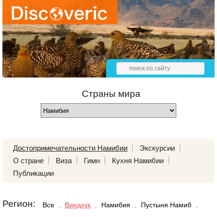
Страны мира
Достопримечательности Намибии
Экскурсии
О стране
Виза
Гимн
Кухня Намибии
Публикации
Регион:
Все
,
Виндхук
,
Намибия
,
Пустыня Намиб
,