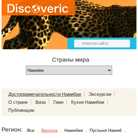
Страны мира
Достопримечательности Намибии
Экскурсии
О стране
Виза
Гимн
Кухня Намибии
Публикации
Регион:
Все
,
Виндхук
,
Намибия
,
Пустыня Намиб
,