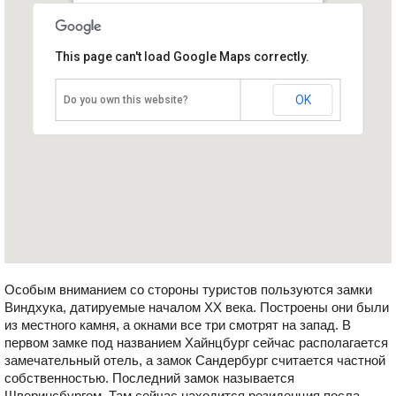
Замки Виндхука
This page can't load Google Maps correctly.
Намибия, Виндхук
OK
Do you own this website?
Особым вниманием со стороны туристов пользуются замки
Виндхука, датируемые началом ХХ века. Построены они были
из местного камня, а окнами все три смотрят на запад. В
первом замке под названием Хайнцбург сейчас располагается
замечательный отель, а замок Сандербург считается частной
собственностью. Последний замок называется
Шверинсбургом. Там сейчас находится резиденция посла