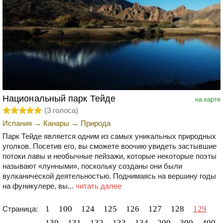
Национальный парк Тейде
на карте
(
3
голоса)
Испания
→
Канары
→
Природа
Парк Тейде является одним из самых уникальных природных
уголков. Посетив его, вы сможете воочию увидеть застывшие
потоки лавы и необычные пейзажи, которые некоторые поэты
называют «лунными», поскольку созданы они были
вулканической деятельностью. Поднимаясь на вершину годы
на фуникулере, вы...
читать далее
1
100
124
125
126
127
128
129
Страница:
130
131
132
133
134
200
300
400