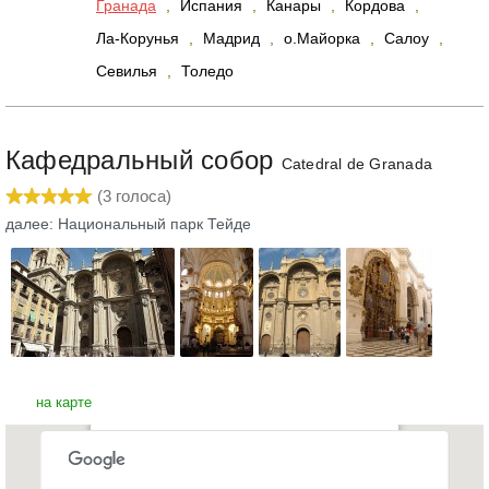
Гранада
,
Испания
,
Канары
,
Кордова
,
Ла-Корунья
,
Мадрид
,
о.Майорка
,
Салоу
,
Севилья
,
Толедо
Кафедральный собор
Catedral de Granada
(
3
голоса)
далее: Национальный парк Тейде
на карте
Кафедральный собор