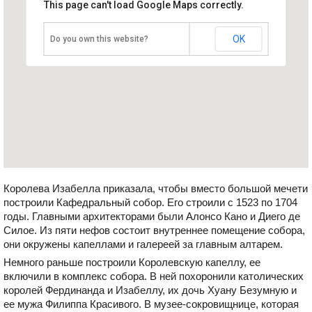
This page can't load Google Maps correctly.
Испания, Гранада
OK
Do you own this website?
Королева Изабелла приказала, чтобы вместо большой мечети
построили Кафедральный собор. Его строили с 1523 по 1704
годы. Главными архитекторами были Алонсо Кано и Диего де
Силое. Из пяти нефов состоит внутреннее помещение собора,
они окружены капеллами и галереей за главным алтарем.
Немного раньше построили Королевскую капеллу, ее
включили в комплекс собора. В ней похоронили католических
королей Фердинанда и Изабеллу, их дочь Хуану Безумную и
ее мужа Филиппа Красивого. В музее-сокровищнице, которая