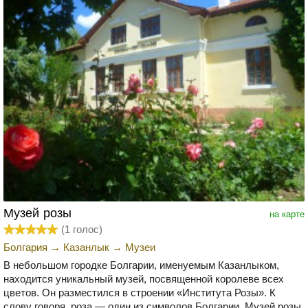
Музей розы
на карте
(
1
голос)
Болгария
→
Казанлык
→
Музеи
В небольшом городке Болгарии, именуемым Казанлыком,
находится уникальный музей, посвященной королеве всех
цветов. Он разместился в строении «Института Розы». К
слову говоря, роза — один из символов Болгарии. Музей розы