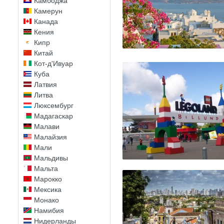
Камбоджа
Камерун
Канада
Кения
Кипр
Китай
Кот-д'Ивуар
Куба
Латвия
Литва
Люксембург
Мадагаскар
Малави
Малайзия
Мали
Мальдивы
Мальта
Марокко
Мексика
Монако
Намибия
Нидерланды