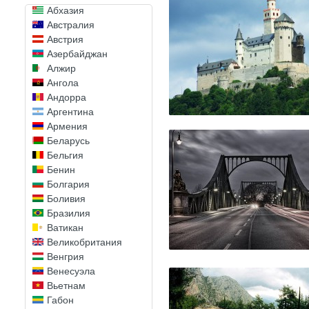
Абхазия
Австралия
Австрия
Азербайджан
Алжир
Ангола
Андорра
Аргентина
Армения
Беларусь
Бельгия
Бенин
Болгария
Боливия
Бразилия
Ватикан
Великобритания
Венгрия
Венесуэла
Вьетнам
Габон