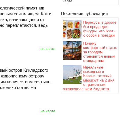
карте.
ологический памятник
Последние публикации
оновым святилищем. Как и
инка, начинающаяся от
Перекусы в дороге
сно переплетаются, ведь
без вреда для
фигуры: что брать
с собой в поездки
Почему
комфортный отдых
на карте
за городом
становится новым
стандартом
Идеальные
вый остров Кикладского
выходные в
 живописному острову
Казани: готовый
маршрут на 2 дня
шим количеством святынь.
с грамотным
сколько сотен. На
распределением бюджета
на карте