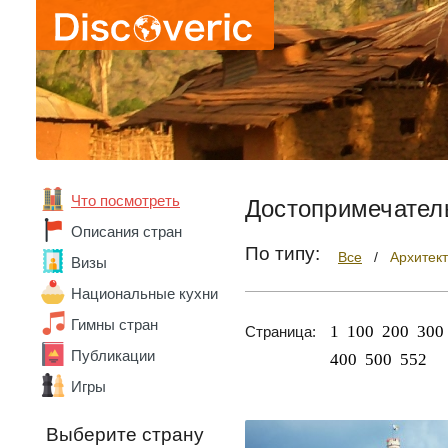
Что посмотреть
Достопримечател
Описания стран
По типу:
Все
/
Архитек
Визы
Национальные кухни
Гимны стран
1
100
200
300
Страница:
Публикации
400
500
552
Игры
Выберите страну