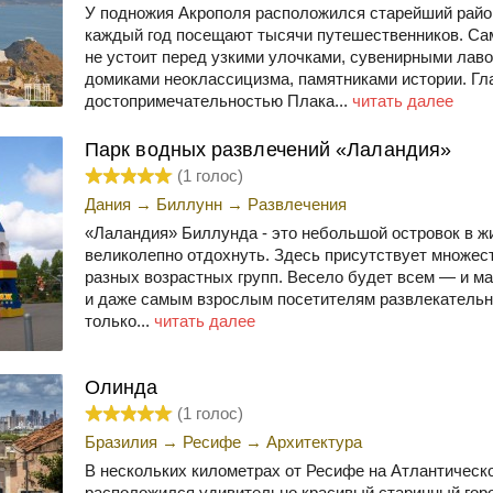
У подножия Акрополя расположился старейший райо
каждый год посещают тысячи путешественников. Са
не устоит перед узкими улочками, сувенирными лав
домиками неоклассицизма, памятниками истории. Гл
достопримечательностью Плака...
читать далее
Парк водных развлечений «Лаландия»
(
1
голос)
Дания
→
Биллунн
→
Развлечения
«Лаландия» Биллунда - это небольшой островок в ж
великолепно отдохнуть. Здесь присутствует множес
разных возрастных групп. Весело будет всем — и м
и даже самым взрослым посетителям развлекательног
только...
читать далее
Олинда
(
1
голос)
Бразилия
→
Ресифе
→
Архитектура
В нескольких километрах от Ресифе на Атлантическ
расположился удивительно красивый старинный горо