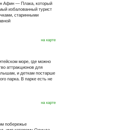
н Афин — Плака, который
мый избалованный турист
очками, старинными
авной
на карте
итейском море, где можно
тво аттракционов для
алышам, и деткам постарше
о парка. В парке есть не
на карте
ом побережье
д, имя которому Олинда.