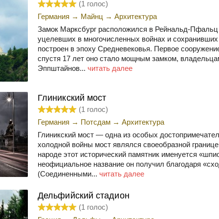
(
1
голос)
Германия
→
Майнц
→
Архитектура
Замок Марксбург расположился в Рейнальд-Пфальц 
уцелевших в многочисленных войнах и сохранивших
построен в эпоху Средневековья. Первое сооружение
спустя 17 лет оно стало мощным замком, владельца
Эппштайнов...
читать далее
Глиникский мост
(
1
голос)
Германия
→
Потсдам
→
Архитектура
Глиникский мост — одна из особых достопримечател
холодной войны мост являлся своеобразной границе
народе этот исторический памятник именуется «шпи
неофициальное название он получил благодаря «схо
(Соединенными...
читать далее
Дельфийский стадион
(
1
голос)