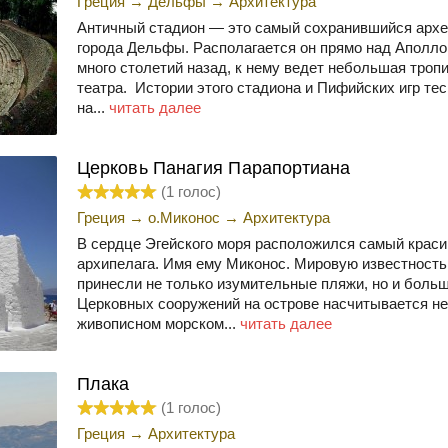
Греция
→
Дельфы
→
Архитектура
Античный стадион — это самый сохранившийся архе
города Дельфы. Располагается он прямо над Аполл
много столетий назад, к нему ведет небольшая троп
театра. Истории этого стадиона и Пифийских игр те
на...
читать далее
Церковь Панагия Парапортиана
(
1
голос)
Греция
→
о.Миконос
→
Архитектура
В сердце Эгейского моря расположился самый краси
архипелага. Имя ему Миконос. Мировую известность
принесли не только изумительные пляжи, но и боль
Церковных сооружений на острове насчитывается не
живописном морском...
читать далее
Плака
(
1
голос)
Греция
→
Архитектура