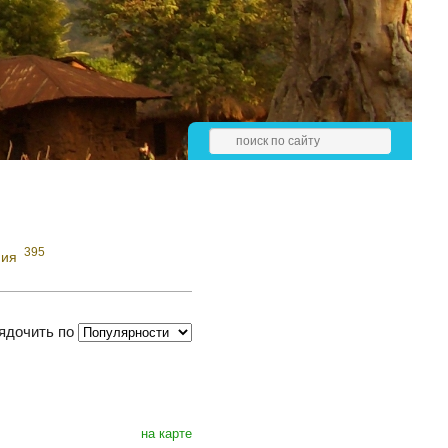
395
ния
ядочить по
на карте