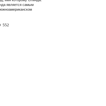
инда является самым
а южноамериканском
0
552