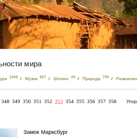
ьности мира
1948
667
49
799
тура
/
Музеи
/
Шопинг
/
Природа
/
Развлече
348
349
350
351
352
353
354
355
356
357
358
Упор
Замок Марксбург