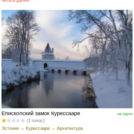
читать далее
Епископский замок Курессааре
на карте
(
1
голос)
Эстония
→
Курессааре
→
Архитектура