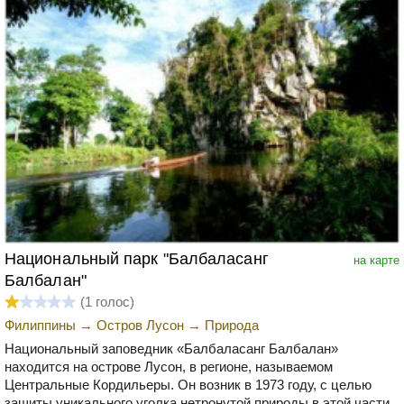
Национальный парк "Балбаласанг
на карте
Балбалан"
(
1
голос)
Филиппины
→
Остров Лусон
→
Природа
Национальный заповедник «Балбаласанг Балбалан»
находится на острове Лусон, в регионе, называемом
Центральные Кордильеры. Он возник в 1973 году, с целью
защиты уникального уголка нетронутой природы в этой части