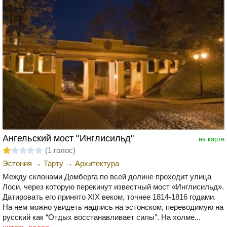
Ангельский мост "Инглисильд"
на карте
(
1
голос)
Эстония
→
Тарту
→
Архитектура
Между склонами Домберга по всей долине проходит улица
Лоси, через которую перекинут известный мост «Инглисильд».
Датировать его принято XIX веком, точнее 1814-1816 годами.
На нем можно увидеть надпись на эстонском, переводимую на
русский как “Отдых восстанавливает силы”. На холме...