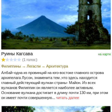
Руины Кагсава
на карте
(
1
голос)
Филиппины
→
Легаспи
→
Архитектура
Албай–одна из провинций на юго-востоке главного острова
архипелага Лусон, знаменита тем ,что здесь находится
главный действующий вулкан страны- Майон. Из всех
вулканов Филиппин он является наиболее активным.
Основание вулкана достигает в длину почти 130 км, при этом
он имеет почти совершенную...
читать далее