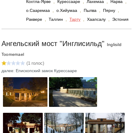
Кохтла-Ярве
,
Курессааре
,
Лахемаа
,
Нарва
,
о.Сааремаа
,
о.Хийумаа
,
Пылва
,
Пярну
,
Раквере
,
Таллин
,
Тарту
,
Хаапсалу
,
Эстония
Ангельский мост "Инглисильд"
Inglisild
Toomemael
(
1
голос)
далее: Епископский замок Курессааре