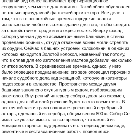
внешний вид более напоминает фортификационное
сооружение, чем место для молитвы. Такой облик обусловлен
не только причудливой фантазией архитектора. Все дело в
том, что в те неспокойные времена городские власти
использовали любое высокое здание для того, чтобы следить
за спокойствие в городе и его окрестностях. Вверху фасад
собора увенчан двумя асимметричными башнями, в стенах
проделаны бойницы, откуда отважные войны могли стрелять
из орудий. Сейчас в башнях устроены колокольни, в одной из
которых находится Золотой колокол, названный так потому,
что в сплав для его изготовления мастера добавили несколько
слитков золота. В средневековые времена, однако, у него
было зловещее предназначение: его звон оповещал горожан о
начале судебного дела над женщиной, которую инквизиторы
подозревали в колдовстве. Пространство между двумя
башнями заполнено скульптурным рядом, изображающим
апостолов. Внутренний интерьер собора довольно скромен,
однако для любителей роскоши будет на что посмотреть. В
восточной части храма находится роскошный серебряный
алтарь, сделанный из серебра, общим весом 800 кг. Собор Се
имел такую значимость во все времена, что каждый из
монархов старался поддерживать его в первозданном виде,
ремонтные и реставрационные работы проводились