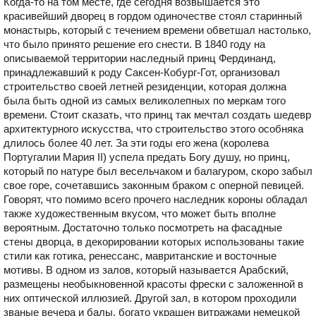
Когда-то на том месте, где сегодня возвышается это
красивейший дворец в гордом одиночестве стоял старинный
монастырь, который с течением времени обветшал настолько,
что было принято решение его снести. В 1840 году на
описываемой территории наследный принц Фердинанд,
принадлежавший к роду Саксен-Кобург-Гот, организовал
строительство своей летней резиденции, которая должна
была быть одной из самых великолепных по меркам того
времени. Стоит сказать, что принц так мечтал создать шедевр
архитектурного искусства, что строительство этого особняка
длилось более 40 лет. За эти годы его жена (королева
Португалии Мария ІІ) успела предать Богу душу, но принц,
который по натуре был весельчаком и балагуром, скоро забыл
свое горе, сочетавшись законным браком с оперной певицей.
Говорят, что помимо всего прочего наследник короны обладал
также художественным вкусом, что может быть вполне
вероятным. Достаточно только посмотреть на фасадные
стены дворца, в декорировании которых использованы такие
стили как готика, ренессанс, мавританские и восточные
мотивы. В одном из залов, который называется Арабский,
размещены необыкновенной красоты фрески с заложенной в
них оптической иллюзией. Другой зал, в котором проходили
званые вечера и балы, богато украшен витражами немецкой