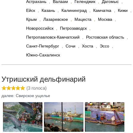
Астрахань
,
Валаам
,
Геленджик
,
Дагомыс
,
Ейск
,
Казань
,
Калининград
,
Камчатка
,
Кижи
,
Крым
,
Лазаревское
,
Мацеста
,
Москва
,
Новороссийск
,
Петрозаводск
,
Петропавловск-Камчатский
,
Ростовская область
,
Санкт-Петербург
,
Сочи
,
Хоста
,
Эссо
,
Южно-Сахалинск
Утришский дельфинарий
(
3
голоса)
далее: Свирское ущелье