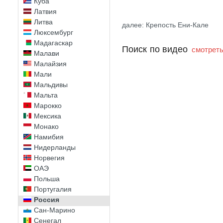
Куба
Латвия
Литва
далее: Крепость Ени-Кале
Люксембург
Мадагаскар
Поиск по видео
смотреть
Малави
Малайзия
Мали
Мальдивы
Мальта
Марокко
Мексика
Монако
Намибия
Нидерланды
Норвегия
ОАЭ
Польша
Португалия
Россия
Сан-Марино
Сенегал