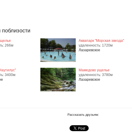
 поблизости
ущелье
Аквапарк "Морская звезда"
ть: 266м
удаленность: 1720м
Лазаревское
Наутилус"
Мамедово ущелье
ть: 3400м
удаленность: 3780м
ое
Лазаревское
Рассказать друзьям: