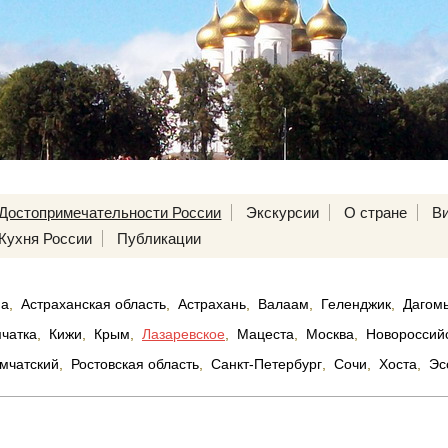
Достопримечательности России
Экскурсии
О стране
В
Кухня России
Публикации
па
,
Астраханская область
,
Астрахань
,
Валаам
,
Геленджик
,
Дагом
чатка
,
Кижи
,
Крым
,
Лазаревское
,
Мацеста
,
Москва
,
Новороссий
мчатский
,
Ростовская область
,
Санкт-Петербург
,
Сочи
,
Хоста
,
Эс