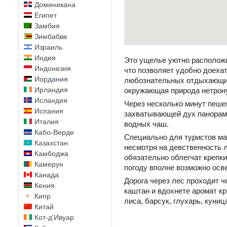
Доминикана
Египет
Замбия
Зимбабве
Израиль
Индия
Это ущелье уютно расположи
Индонезия
что позволяет удобно доеха
Иордания
любознательных отдыхающих,
Ирландия
окружающая природа нетрон
Исландия
Через несколько минут пеше
Испания
захватывающей дух панорамо
Италия
водных чаш.
Кабо-Верде
Специально для туристов мар
Казахстан
несмотря на девственность 
Камбоджа
обязательно облегчат крепк
Камерун
погоду вполне возможно осв
Канада
Дорога через лес проходит 
Кения
каштан и вдохнете аромат к
Кипр
лиса, барсук, глухарь, куниц
Китай
Кот-д'Ивуар