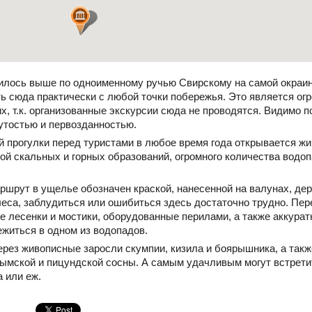
лось выше по одноименному ручью Свирскому на самой окраин
ть сюда практически с любой точки побережья. Это является о
 т.к. организованные экскурсии сюда не проводятся. Видимо п
утостью и первозданностью.
й прогулки перед туристами в любое время года открывается жи
й скальных и горных образований, огромного количества водо
шрут в ущелье обозначен краской, нанесенной на валунах, дере
леса, заблудиться или ошибиться здесь достаточно трудно. Пе
ие лесенки и мостики, оборудованные перилами, а также аккура
ежиться в одном из водопадов.
через живописные заросли скумпии, кизила и боярышника, а так
рымской и пицундской сосны. А самым удачливым могут встрети
а или еж.