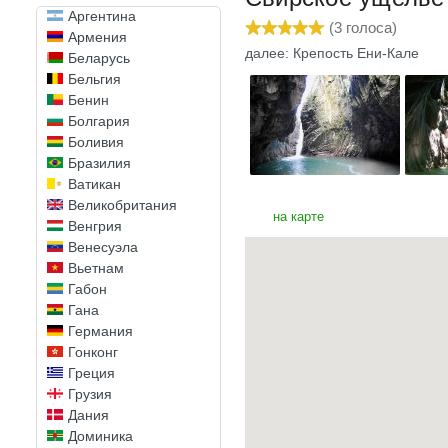
Аргентина
(
3
голоса)
Армения
далее: Крепость Ени-Кале
Беларусь
Бельгия
Бенин
Болгария
Боливия
Бразилия
Ватикан
Великобритания
на карте
Венгрия
Венесуэла
Вьетнам
Габон
Гана
Германия
Гонконг
Греция
Грузия
Дания
Доминика