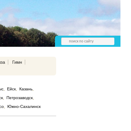
иза
Гимн
ыс
,
Ейск
,
Казань
,
ск
,
Петрозаводск
,
со
,
Южно-Сахалинск