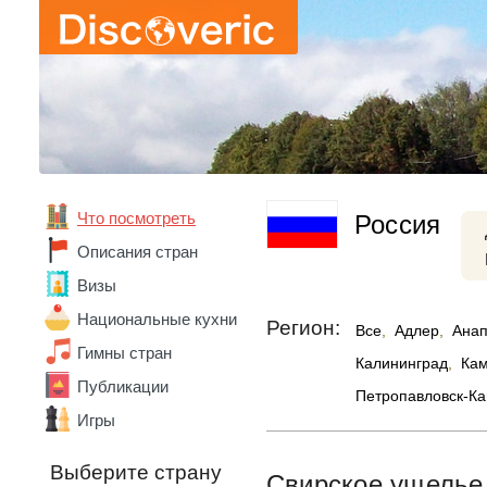
Что посмотреть
Россия
Описания стран
Визы
Национальные кухни
Регион:
Все
,
Адлер
,
Ана
Абхазия
Гимны стран
Калининград
,
Кам
Австралия
Публикации
Австрия
Петропавловск-Ка
Азербайджан
Игры
Алжир
Ангола
Выберите страну
Свирское ущелье
Андорра