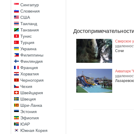
Сингапур
Словения
США
Таиланд
Танзания
Достопримечательности
Тунис
Свирское 
Турция
удаленнос
Украина
Сочи
Филиппины
Финляндия
Франция
Аквапарк "
Хорватия
удаленнос
Черногория
Лазаревск
Чехия
Швейцария
Швеция
Шри-Ланка
Эстония
Эфиопия
ЮАР
Южная Корея