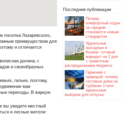
Последние публикации
Почему
комфортный отдых
за городом
становится новым
е поселка Лазаревского,
стандартом
громным преимуществом для
Идеальные
оэтому и отличается
выходные в
Казани: готовый
маршрут на 2 дня
вописная долина, с
с грамотным
распределением бюджета
падов и своеобразных
Гармония с
природой: почему
вьях, гальке, поэтому,
гостевые дома на
турбазах стали
редвижение вам
идеальным
тные переходы. В жаркую
выбором для отпуска
же вы увидите местный
ться и лесные жители: