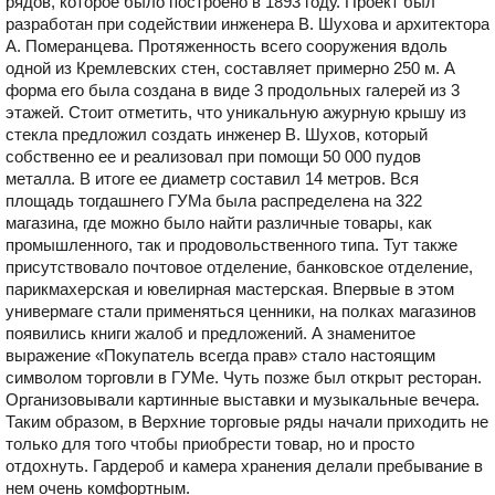
рядов, которое было построено в 1893 году. Проект был
разработан при содействии инженера В. Шухова и архитектора
А. Померанцева. Протяженность всего сооружения вдоль
одной из Кремлевских стен, составляет примерно 250 м. А
форма его была создана в виде 3 продольных галерей из 3
этажей. Стоит отметить, что уникальную ажурную крышу из
стекла предложил создать инженер В. Шухов, который
собственно ее и реализовал при помощи 50 000 пудов
металла. В итоге ее диаметр составил 14 метров. Вся
площадь тогдашнего ГУМа была распределена на 322
магазина, где можно было найти различные товары, как
промышленного, так и продовольственного типа. Тут также
присутствовало почтовое отделение, банковское отделение,
парикмахерская и ювелирная мастерская. Впервые в этом
универмаге стали применяться ценники, на полках магазинов
появились книги жалоб и предложений. А знаменитое
выражение «Покупатель всегда прав» стало настоящим
символом торговли в ГУМе. Чуть позже был открыт ресторан.
Организовывали картинные выставки и музыкальные вечера.
Таким образом, в Верхние торговые ряды начали приходить не
только для того чтобы приобрести товар, но и просто
отдохнуть. Гардероб и камера хранения делали пребывание в
нем очень комфортным.