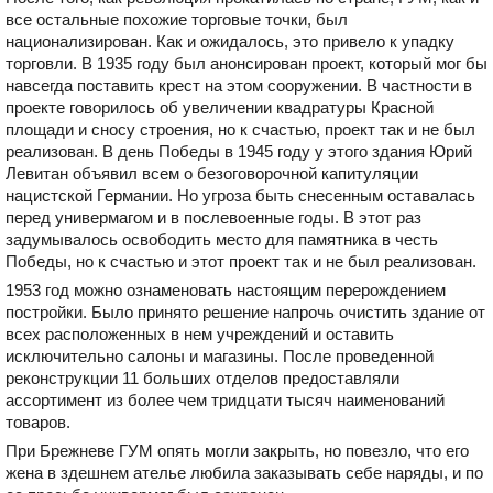
все остальные похожие торговые точки, был
национализирован. Как и ожидалось, это привело к упадку
торговли. В 1935 году был анонсирован проект, который мог бы
навсегда поставить крест на этом сооружении. В частности в
проекте говорилось об увеличении квадратуры Красной
площади и сносу строения, но к счастью, проект так и не был
реализован. В день Победы в 1945 году у этого здания Юрий
Левитан объявил всем о безоговорочной капитуляции
нацистской Германии. Но угроза быть снесенным оставалась
перед универмагом и в послевоенные годы. В этот раз
задумывалось освободить место для памятника в честь
Победы, но к счастью и этот проект так и не был реализован.
1953 год можно ознаменовать настоящим перерождением
постройки. Было принято решение напрочь очистить здание от
всех расположенных в нем учреждений и оставить
исключительно салоны и магазины. После проведенной
реконструкции 11 больших отделов предоставляли
ассортимент из более чем тридцати тысяч наименований
товаров.
При Брежневе ГУМ опять могли закрыть, но повезло, что его
жена в здешнем ателье любила заказывать себе наряды, и по