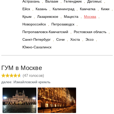
Астрахань
,
Валаам
,
Геленджик
,
Дагомыс
,
Ейск
,
Казань
,
Калининград
,
Камчатка
,
Кижи
,
Крым
,
Лазаревское
,
Мацеста
,
Москва
,
Новороссийск
,
Петрозаводск
,
Петропавловск-Камчатский
,
Ростовская область
,
Санкт-Петербург
,
Сочи
,
Хоста
,
Эссо
,
Южно-Сахалинск
ГУМ в Москве
(
47
голосов)
далее: Измайловский кремль