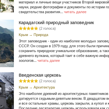
материал и личные вещи участников Второй мировой
науки, редкие фотографии и документы по истории г
свидетельства развития...
читать далее
Карадагский природный заповедник
(
2
голоса)
Крым
→
Природа
Этот заповедник - один из наиболее молодых запове
СССР. Он создан в 1979 году, для этого были причи
сохранить природное уникальное образование, а так
древнего вулкана, который таит в себе важную инфо
зоологов...
читать далее
Введенская церковь
(
2
голоса)
Крым
→
Архитектура
Это наиболее древний из архитектурных памятников
датируется седьмым-девятым веком. В двадцатом век
и все остальные храмы, церковь закрыли, а купол и
Последние десятилетия церковь использовали как с