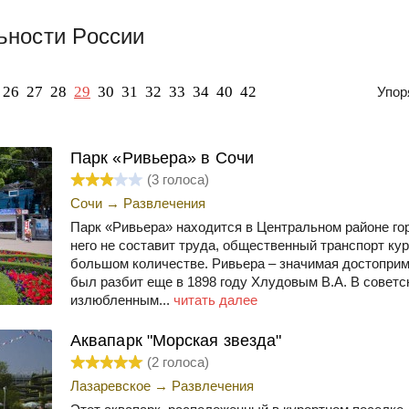
ьности России
26
27
28
29
30
31
32
33
34
40
42
Упор
Парк «Ривьера» в Сочи
(
3
голоса)
Сочи
→
Развлечения
Парк «Ривьера» находится в Центральном районе го
него не составит труда, общественный транспорт кур
большом количестве. Ривьера – значимая достоприм
был разбит еще в 1898 году Хлудовым В.А. В советс
излюбленным...
читать далее
Аквапарк "Морская звезда"
(
2
голоса)
Лазаревское
→
Развлечения