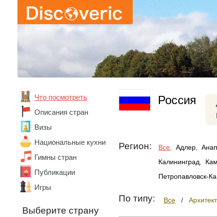
Что посмотреть
Россия
Описания стран
Визы
Национальные кухни
Регион:
Все
,
Адлер
,
Ана
Гимны стран
Калининград
,
Кам
Публикации
Петропавловск-Ка
Игры
По типу:
Все
/
Архитек
Выберите страну