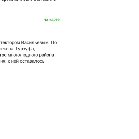
на карте
итектором Васильевым. По
рекопа, Гурзуфа,
тре многолюдного района
ня, к ней оставалось