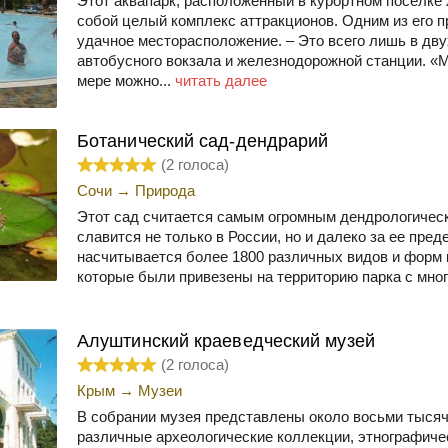
Этот аквапарк, расположенный в курортном поселке
собой целый комплекс аттракционов. Одним из его 
удачное месторасположение. – Это всего лишь в дву
автобусного вокзала и железнодорожной станции. «
мере можно...
читать далее
Ботанический сад-дендрарий
(
2
голоса)
Сочи
→
Природа
Этот сад считается самым огромным дендрологичес
славится не только в России, но и далеко за ее пред
насчитывается более 1800 различных видов и форм к
которые были привезены на территорию парка с мног
Алуштинский краеведческий музей
(
2
голоса)
Крым
→
Музеи
В собрании музея представлены около восьми тысяч
различные археологические коллекции, этнографиче