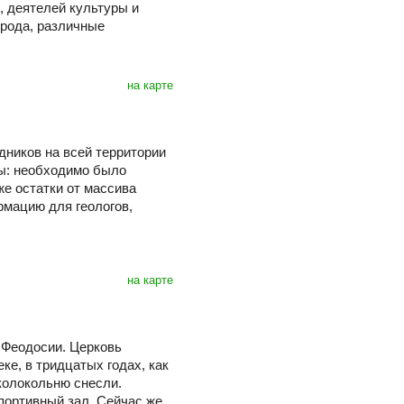
, деятелей культуры и
орода, различные
на карте
дников на всей территории
ны: необходимо было
же остатки от массива
рмацию для геологов,
на карте
 Феодосии. Церковь
е, в тридцатых годах, как
 колокольню снесли.
портивный зал. Сейчас же