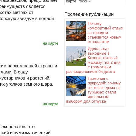
 Лазаревское, представляет
карте России.
преимуществ является
хстах метрах от
Последние публикации
Морскую звезду» в полной
Почему
комфортный отдых
за городом
становится новым
стандартом
на карте
Идеальные
выходные в
Казани: готовый
маршрут на 2 дня
ким парком нашей страны и
с грамотным
елами. В саду
распределением бюджета
устарников и растений,
Гармония с
природой: почему
их уголков земного шара,
гостевые дома на
турбазах стали
идеальным
выбором для отпуска
на карте
 экспонатов: это
ский и нумизматический