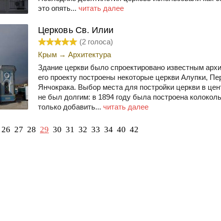
это опять...
читать далее
Церковь Св. Илии
(
2
голоса)
Крым
→
Архитектура
Здание церкви было спроектировано известным арх
его проекту построены некоторые церкви Алупки, Пе
Янчокрака. Выбор места для постройки церкви в цен
не был долгим: в 1894 году была построена колоколь
только добавить...
читать далее
26
27
28
29
30
31
32
33
34
40
42