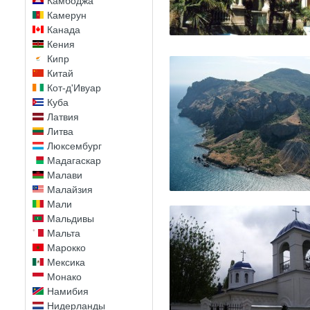
Камбоджа
Камерун
Канада
Кения
Кипр
Китай
Кот-д'Ивуар
Куба
Латвия
Литва
Люксембург
Мадагаскар
Малави
Малайзия
Мали
Мальдивы
Мальта
Марокко
Мексика
Монако
Намибия
Нидерланды