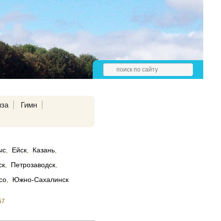
иза
Гимн
ыс
,
Ейск
,
Казань
,
ск
,
Петрозаводск
,
со
,
Южно-Сахалинск
57