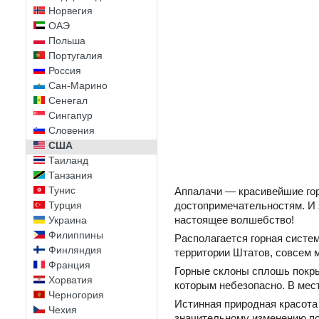
Норвегия
ОАЭ
Польша
Португалия
Россия
Сан-Марино
Сенегал
Сингапур
Словения
США
Таиланд
Танзания
Тунис
Аппалачи — красивейшие гор
достопримечательностям. И 
Турция
настоящее волшебство!
Украина
Филиппины
Располагается горная систем
Финляндия
территории Штатов, совсем 
Франция
Горные склоны сплошь покры
Хорватия
которым небезопасно. В мес
Черногория
Истинная природная красота
Чехия
значительному изменению п