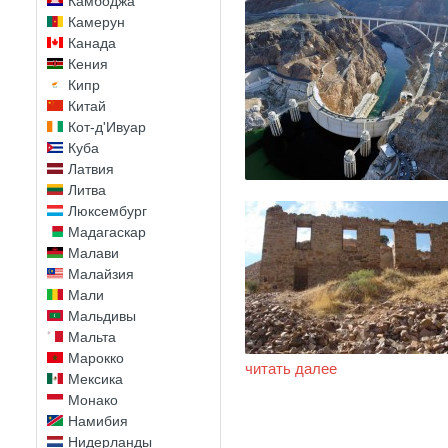
Камбоджа
Камерун
Канада
Кения
Кипр
Китай
Кот-д'Ивуар
Куба
Латвия
Литва
Люксембург
Мадагаскар
Малави
Малайзия
Мали
Мальдивы
Мальта
Марокко
читать далее
Мексика
Монако
Намибия
Нидерланды