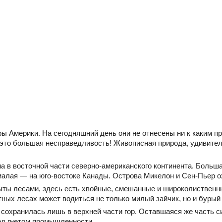
ы Америки. На сегодняшний день они не отнесены ни к каким 
это большая несправедливость! Живописная природа, удивите
а в восточной части северно-американского континента. Больша
малая — на юго-востоке Канады. Острова Микелон и Сен-Пьер 
ты лесами, здесь есть хвойные, смешанные и широколиственны
тных лесах может водиться не только милый зайчик, но и бурый
 сохранилась лишь в верхней части гор. Оставшаяся же часть 
од гнетом промышленности.