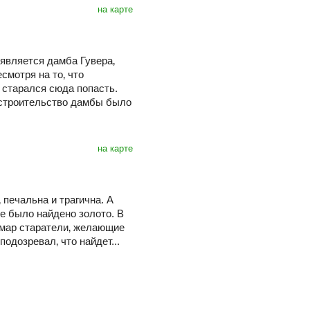
на карте
является дамба Гувера‚
смотря на то‚ что
 старался сюда попасть.
 строительство дамбы было
на карте
 печальна и трагична. А
ые было найдено золото. В
амар старатели‚ желающие
подозревал‚ что найдет...