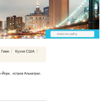
Гимн
Кухня США
-Йорк
,
остров Алькатрас
,