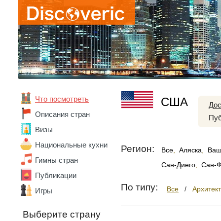
Что посмотреть
США
Дос
Описания стран
Пуб
Визы
Национальные кухни
Регион:
Все
,
Аляска
,
Ваш
Гимны стран
Сан-Диего
,
Сан-Ф
Публикации
По типу:
Все
/
Архитек
Игры
Выберите страну