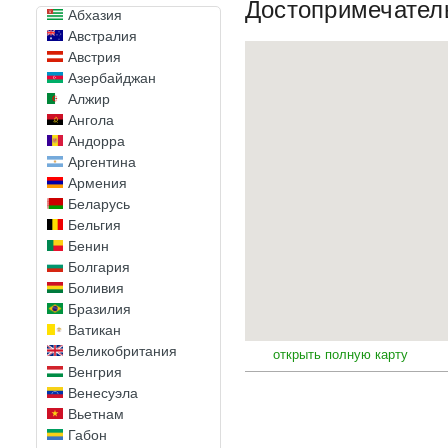
Достопримечател
Абхазия
Австралия
Австрия
Азербайджан
Алжир
Ангола
Андорра
Аргентина
Армения
Беларусь
Бельгия
Бенин
Болгария
Боливия
Бразилия
Ватикан
Великобритания
открыть полную карту
Венгрия
Венесуэла
Вьетнам
Габон