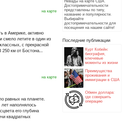
Невады на карте США.
Достопримечательности
представлены по типу,
на карте
названию и популярности.
Выбирайте
достопримечательности для
посещения на нашем сайте!
ь в Америке, активно
и смело летите в один из
Последние публикации
классных, с прекрасной
Курт Кобейн:
 250 км от Бостона...
биография,
ключевые
моменты из жизни
Преимущества
проживания и
на карте
иммиграции в США
Обмен доллара:
где совершить
ло равных на планете.
операцию
 лет наполнялось
сцвета его глубина
ячи квадратных