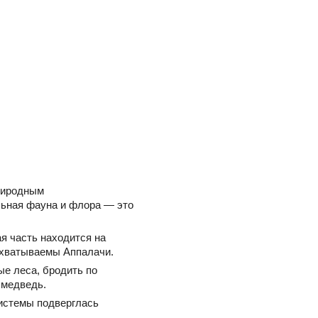
природным
льная фауна и флора — это
я часть находится на
охватываемы Аппалачи.
е леса, бродить по
 медведь.
системы подверглась