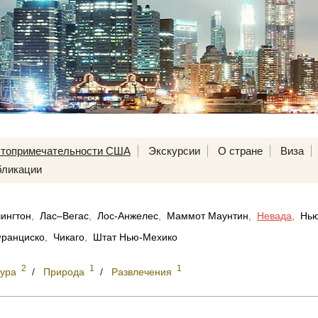
топримечательности США
Экскурсии
О стране
Виза
ликации
ингтон
,
Лас–Вегас
,
Лос-Анжелес
,
Маммот Маунтин
,
Невада
,
Нью
ранциско
,
Чикаго
,
Штат Нью-Мехико
2
1
1
тура
/
Природа
/
Развлечения