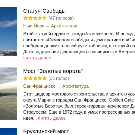
Статуя Свободы
(
47
голосов)
Нью-Йорк
→
Архитектура
Этой статуей гордится каждый американец. И не му
считается «Символом свободы и демократии» и «Си
свобода» держит в левой руке табличку, в которой на
Дата подписания декларации независимости Америки.»
читать далее
Мост "Золотые ворота"
(
31
голос)
Сан-Франциско
→
Архитектура
Этот шедевр мостового строительства и архитектур
округа Марин с городом Сан-Франциско. Golden Gate 
«Золотые Ворота», был спроектирован инженером 
Страуссом. Еще в 1872 году, в умах прогрессивных 
идея...
читать далее
Бруклинский мост