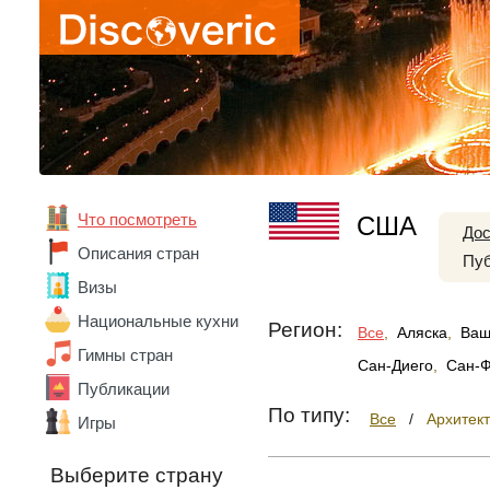
Что посмотреть
США
Дос
Описания стран
Пуб
Визы
Национальные кухни
Регион:
Все
,
Аляска
,
Ваш
Гимны стран
Сан-Диего
,
Сан-Ф
Публикации
По типу:
Все
/
Архитек
Игры
Выберите страну