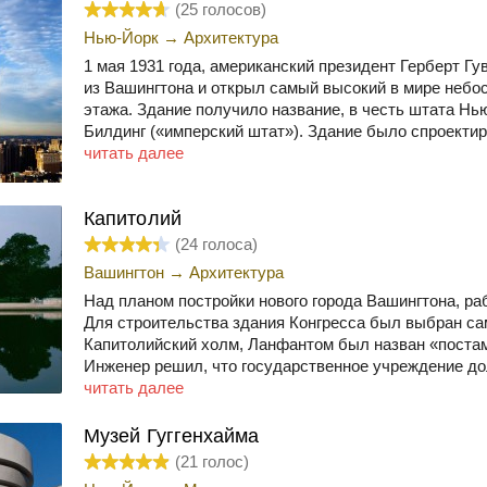
(
25
голосов)
Нью-Йорк
→
Архитектура
1 мая 1931 года, американский президент Герберт Г
из Вашингтона и открыл самый высокий в мире небо
этажа. Здание получило название, в честь штата Нь
Билдинг («имперский штат»). Здание было спроектир
читать далее
Капитолий
(
24
голоса)
Вашингтон
→
Архитектура
Над планом постройки нового города Вашингтона, р
Для строительства здания Конгресса был выбран са
Капитолийский холм, Ланфантом был назван «поста
Инженер решил, что государственное учреждение до
читать далее
Музей Гуггенхайма
(
21
голос)