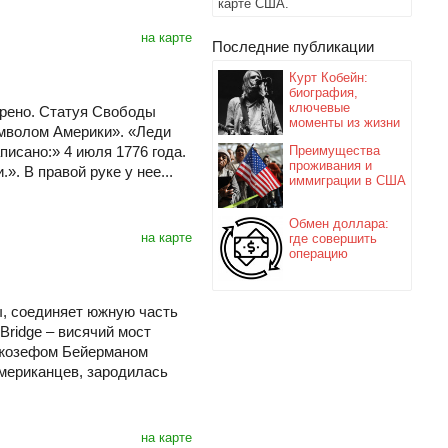
карте США.
на карте
Последние публикации
Курт Кобейн:
биография,
ключевые
дрено. Статуя Свободы
моменты из жизни
мволом Америки». «Леди
писано:» 4 июля 1776 года.
Преимущества
проживания и
. В правой руке у нее...
иммиграции в США
Обмен доллара:
на карте
где совершить
операцию
ы, соединяет южную часть
Bridge – висячий мост
Джозефом Бейерманом
американцев, зародилась
на карте