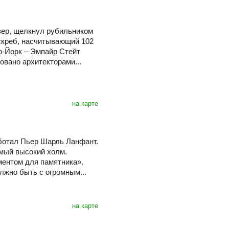
увер, щелкнул рубильником
скреб, насчитывающий 102
ю-Йорк – Эмпайр Стейт
овано архитекторами...
на карте
аботал Пьер Шарль Ланфант.
мый высокий холм.
ментом для памятника».
лжно быть с огромным...
на карте