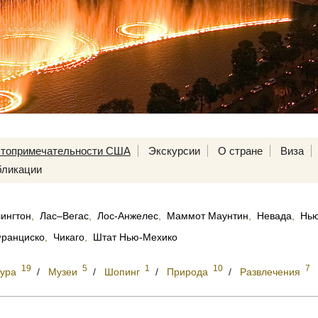
топримечательности США
Экскурсии
О стране
Виза
ликации
ингтон
,
Лас–Вегас
,
Лос-Анжелес
,
Маммот Маунтин
,
Невада
,
Нью
ранциско
,
Чикаго
,
Штат Нью-Мехико
19
5
1
10
7
тура
/
Музеи
/
Шопинг
/
Природа
/
Развлечения