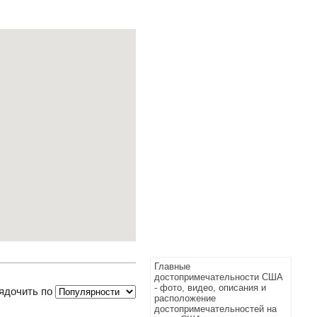
Главные
достопримечательности США
- фото, видео, описания и
ядочить по
расположение
достопримечательностей на