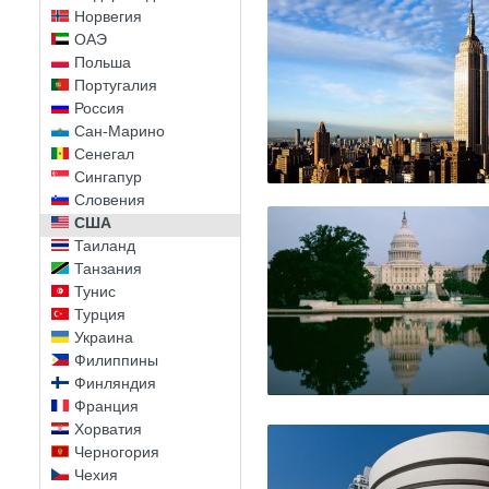
Норвегия
ОАЭ
Польша
Португалия
Россия
Сан-Марино
Сенегал
Сингапур
Словения
США
Таиланд
Танзания
Тунис
Турция
Украина
Филиппины
Финляндия
Франция
Хорватия
Черногория
Чехия