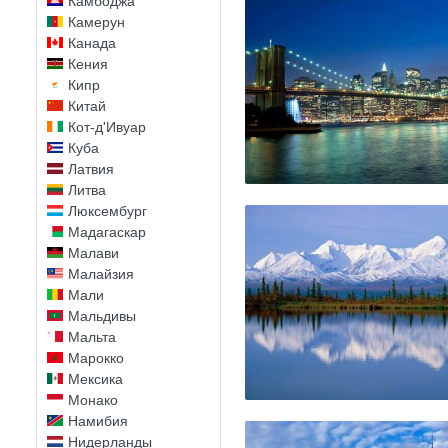
Камбоджа
Камерун
Канада
Кения
Кипр
Китай
Кот-д'Ивуар
Куба
Латвия
Литва
Люксембург
Мадагаскар
Малави
Малайзия
Мали
Мальдивы
Мальта
Марокко
Мексика
Монако
Намибия
Нидерланды