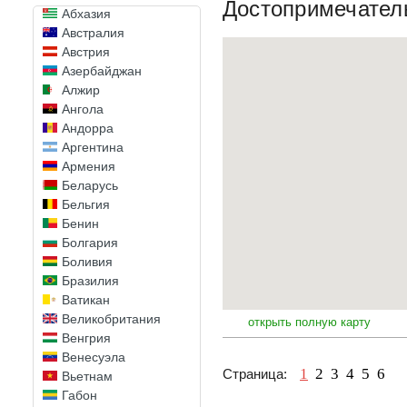
Достопримечател
Абхазия
Австралия
Австрия
Азербайджан
Алжир
Ангола
Андорра
Аргентина
Армения
Беларусь
Бельгия
Бенин
Болгария
Боливия
Бразилия
Ватикан
Великобритания
открыть полную карту
Венгрия
Венесуэла
1
2
3
4
5
6
Страница:
Вьетнам
Габон