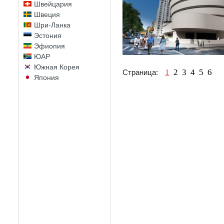
Швейцария
Швеция
Шри-Ланка
Эстония
Эфиопия
ЮАР
Южная Корея
1
2
3
4
5
6
Страница:
Япония