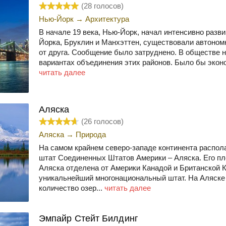
(
28
голосов)
Нью-Йорк
→
Архитектура
В начале 19 века, Нью-Йорк, начал интенсивно разв
Йорка, Бруклин и Манхэттен, существовали автономно
от друга. Сообщение было затруднено. В обществе 
вариантах объединения этих районов. Было бы эконо
читать далее
Аляска
(
26
голосов)
Аляска
→
Природа
На самом крайнем северо-западе континента распо
штат Соединенных Штатов Америки – Аляска. Его пло
Аляска отделена от Америки Канадой и Британской 
уникальнейший многонациональный штат. На Аляске
количество озер...
читать далее
Эмпайр Стейт Билдинг