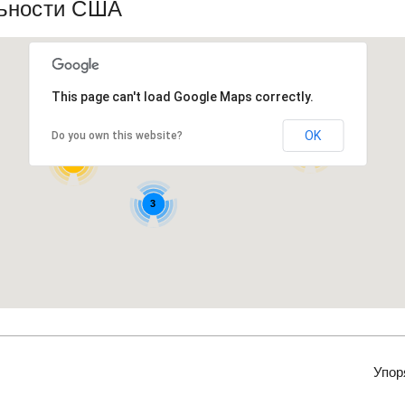
ьности США
This page can't load Google Maps correctly.
OK
Do you own this website?
3
14
17
3
Упор