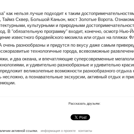
ка" как нельзя лучше подходит к таким достопримечательностя
 Таймз Сквер, Большой Каньон, мост Золотые Ворота. Ознакоми
итектурными, культурными и природными достопримечательнос
од. В "обязательную программу" входит, конечно, осмотр Нью-Й
ение известного бродвейского мюзикла или отдых на пляжах Ф
 очень разнообразны и придутся по вкусу даже самым привер
ысокоразвитые технологичные города, всевозможные развлечения
яжи, и два океана, и впечатляющие суперсовременные мегапол
хнологиями, и удивительно разнообразные и удивительно крас
предложит великолепные возможности разнообразного отдыха 
 несложно, а познавательные экскурсии, активный отдых и при
эмоции.
Рассказать друзьям:
наличии активной ссылки.
информация о проекте
контакты