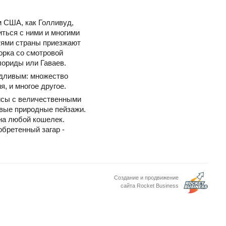
м США, как Голливуд,
ться с ними и многими
тями страны приезжают
орка со смотровой
лориды или Гаваев.
едливым: множество
, и многое другое.
исы с величественными
ивые природные пейзажи.
на любой кошелек.
обретенный загар -
Создание и продвижение
сайта Rocket Business