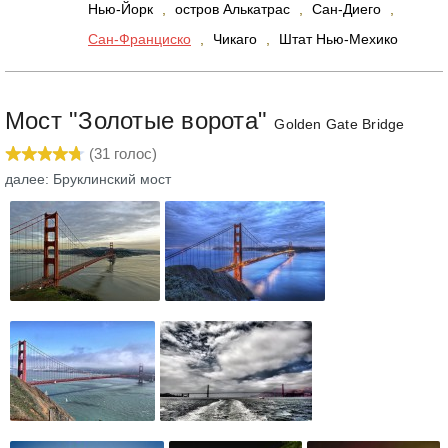
Нью-Йорк
,
остров Алькатрас
,
Сан-Диего
,
Сан-Франциско
,
Чикаго
,
Штат Нью-Мехико
Мост "Золотые ворота"
Golden Gate Bridge
(
31
голос)
далее: Бруклинский мост