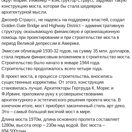
округ Марин. Инженер – конструктор Страусс задумал такую
конструкцию моста, которая бы стала шедевром
архитектурной мысли.
Джозеф Страусс, не надеясь на поддержку властей, создал
Golden Gate Bridge and Highway District – административную
структуру, оказывающую финансовую и организационную
помощь при проектировании и при строительстве моста в
период Великой депрессии в Америке.
Эмиссия облигаций 1930-32 годов, на сумму 35 млн. долларов,
стала первым финансовым вложением в строительство моста.
Строительство было начато в январе 1944 года.
Строительство продолжалось всего четыре года.
В проект моста, в процессе строительства, вносились
существенные коррективы. От этого, конструкция
становилась лучше. Архитекторы Гертруда К. Морис и
Ф.Ирвинг, приложили руку к усовершенствованию
архитектурного и эстетического решения проекта моста. В
конечном итоге, мост приобрел законченный стиль арт-деко.
Это – самый большой висячий мост в мире.
Длина моста 1970м, длина основного пролета составляет
1280м, высота опор – 230м над водой. Вес моста –
894 500тонн.