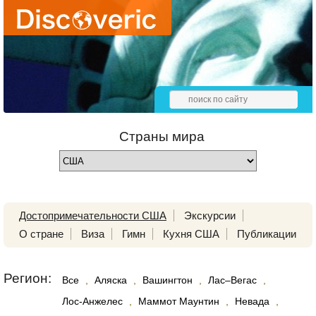
Страны мира
Достопримечательности США
Экскурсии
О стране
Виза
Гимн
Кухня США
Публикации
Регион:
Все
,
Аляска
,
Вашингтон
,
Лас–Вегас
,
Лос-Анжелес
,
Маммот Маунтин
,
Невада
,