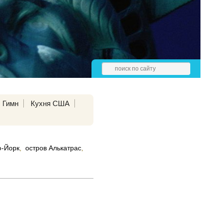
Гимн
Кухня США
-Йорк
,
остров Алькатрас
,