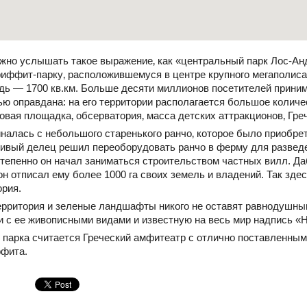
жно услышать такое выражение‚ как «центральный парк Лос-Ан
риффит-парку‚ расположившемуся в центре крупного мегаполис
ь — 1700 кв.км. Больше десяти миллионов посетителей принима
ью оправдана: на его территории располагается большое колич
овая площадка‚ обсерватория‚ масса детских аттракционов‚ Гре
налась с небольшого старенького ранчо‚ которое было приобре
ливый делец решил переоборудовать ранчо в ферму для развед
степенно он начал заниматься строительством частных вилл. Д
он отписал ему более 1000 га своих земель и владений. Так зде
ория.
ерритория и зеленые ландшафты никого не оставят равнодушны
и с ее живописными видами и известную на весь мир надпись «H
арка считается Греческий амфитеатр с отлично поставленными
ффита.