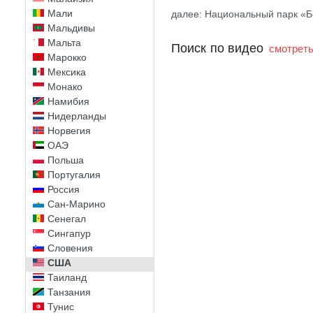
Мали
далее: Национальный парк «Б
Мальдивы
Мальта
Поиск по видео
смотреть
Марокко
Мексика
Монако
Намибия
Нидерланды
Норвегия
ОАЭ
Польша
Португалия
Россия
Сан-Марино
Сенегал
Сингапур
Словения
США
Таиланд
Танзания
Тунис