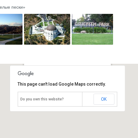
елые пески»
«Гриффит парк»
This page can't load Google Maps correctly.
США, Лос-Анжелес
OK
Do you own this website?