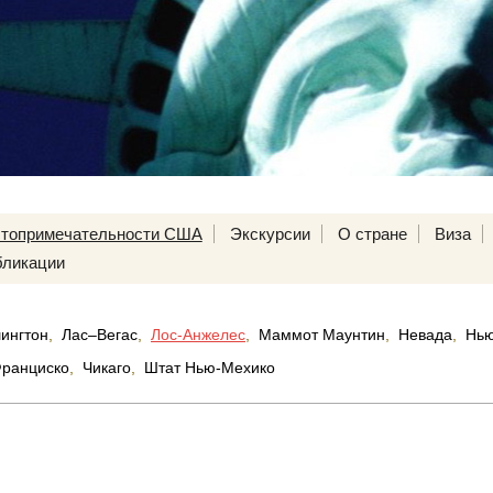
топримечательности США
Экскурсии
О стране
Виза
ликации
ингтон
,
Лас–Вегас
,
Лос-Анжелес
,
Маммот Маунтин
,
Невада
,
Нью
ранциско
,
Чикаго
,
Штат Нью-Мехико