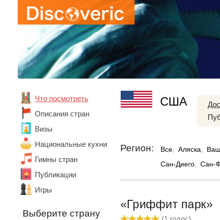
Абхазия
Что посмотреть
США
Австралия
Дос
Австрия
Описания стран
Пуб
Азербайджан
Визы
Алжир
Ангола
Национальные кухни
Регион:
Все
,
Аляска
,
Ваш
Андорра
Гимны стран
Аргентина
Сан-Диего
,
Сан-Ф
Армения
Публикации
Беларусь
Игры
Бельгия
«Гриффит парк»
Бенин
Выберите страну
Болгария
(
1
голос)