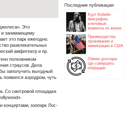
Последние публикации
Курт Кобейн:
биография,
ключевые
джелеса». Это
моменты из жизни
а и занимающему
Преимущества
ет это парк ежегодно.
проживания и
ество развлекательных
иммиграции в США
ческий амфитеатр и пр.
тено полковником
Обмен доллара:
где совершить
ения страусов. Дела
операцию
абы заполучить выгодный
сь появился аэродром‚ чуть
м. Со смотровой площадки
ollywood».
 концертами‚ зоопарк Лос-