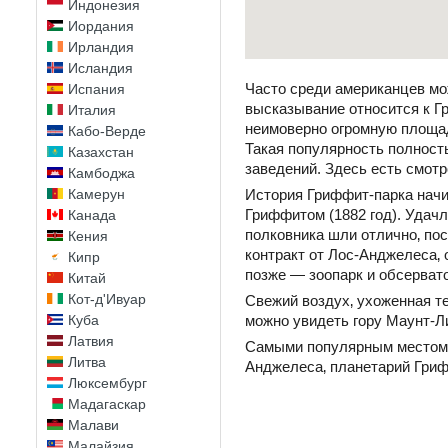
Индонезия
Иордания
Ирландия
Исландия
Часто среди американцев мо
Испания
высказывание относится к Г
Италия
неимоверно огромную площад
Кабо-Верде
Такая популярность полност
Казахстан
заведений. Здесь есть смотр
Камбоджа
Камерун
История Гриффит-парка начи
Гриффитом (1882 год). Удач
Канада
полковника шли отлично‚ по
Кения
контракт от Лос-Анджелеса‚ 
Кипр
позже — зоопарк и обсерват
Китай
Кот-д'Ивуар
Свежий воздух‚ ухоженная т
Куба
можно увидеть гору Маунт-Л
Латвия
Самыми популярным местом п
Литва
Анджелеса‚ планетарий Гри
Люксембург
Мадагаскар
Малави
Малайзия