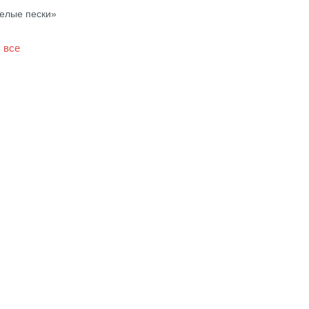
елые пески»
 все