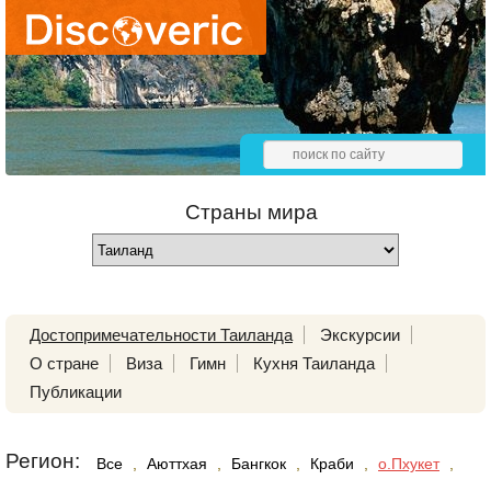
Страны мира
Достопримечательности Таиланда
Экскурсии
О стране
Виза
Гимн
Кухня Таиланда
Публикации
Регион:
Все
,
Аюттхая
,
Бангкок
,
Краби
,
о.Пхукет
,