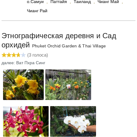
о.Самуи
,
Паттайя
,
Таиланд
,
Чианг Май
,
Чианг Рай
Этнографическая деревня и Сад
орхидей
Phuket Orchid Garden & Thai Village
(
3
голоса)
далее: Ват Пхра Синг