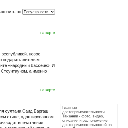
ядочить по
на карте
 республикой, новое
р подарить жителям
нте «народный бассейн». И
 Стоунтауном, а именно
на карте
Главные
ля султана Саид Баргаш
достопримечательности
Танзании - фото, видео,
ком стиле, адаптированном
описания и расположение
роизводят впечатление
достопримечательностей на