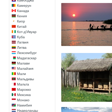
Камбоджа
Камерун
Канада
Кения
Кипр
Китай
Кот-д'Ивуар
Куба
Латвия
Литва
Люксембург
Мадагаскар
Малави
Малайзия
Мали
Мальдивы
Мальта
Марокко
Мексика
Монако
Намибия
Нидерланды