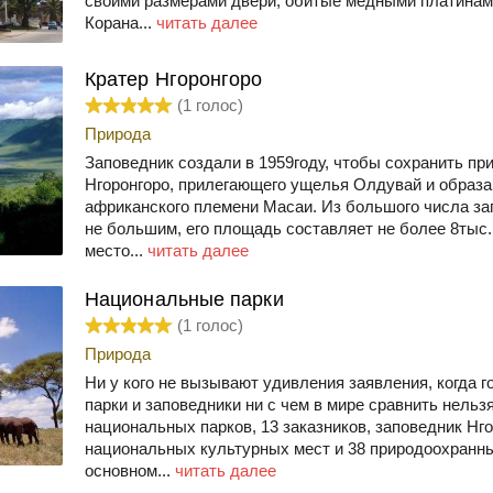
своими размерами двери, обитые медными платинами,
Корана...
читать далее
Кратер Нгоронгоро
(
1
голос)
Природа
Заповедник создали в 1959году, чтобы сохранить пр
Нгоронгоро, прилегающего ущелья Олдувай и образа
африканского племени Масаи. Из большого числа за
не большим, его площадь составляет не более 8тыс.
место...
читать далее
Национальные парки
(
1
голос)
Природа
Ни у кого не вызывают удивления заявления, когда г
парки и заповедники ни с чем в мире сравнить нельзя
национальных парков, 13 заказников, заповедник Нго
национальных культурных мест и 38 природоохранны
основном...
читать далее