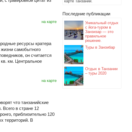
 с гравировкой цитат из
карте Танзании.
Последние публикации
на карте
Уникальный отдых
с йога-туром в
Занзизар — это
правильное
решение.
иродные ресурсы кратера
Туры в Занзибар
 жизни самобытного
поведников, он считается
 кв. км. Центральное
Отдых в Танзании
– туры 2020
на карте
оворят что танзанийские
. Всего в стране 12
ронго, приблизительно 120
х территорий. В