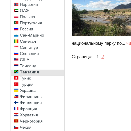
Норвегия
ОАЭ
Польша
Португалия
Россия
Сан-Марино
Сенегал
национальному парку по...
чи
Сингапур
Словения
1
2
Страница:
США
Таиланд
Танзания
Тунис
Турция
Украина
Филиппины
Финляндия
Франция
Хорватия
Черногория
Чехия