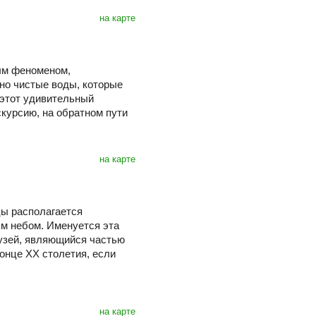
на карте
ым феноменом,
но чистые воды, которые
 этот удивительный
скурсию, на обратном пути
на карте
цы располагается
м небом. Именуется эта
узей, являющийся частью
конце ХХ столетия, если
на карте