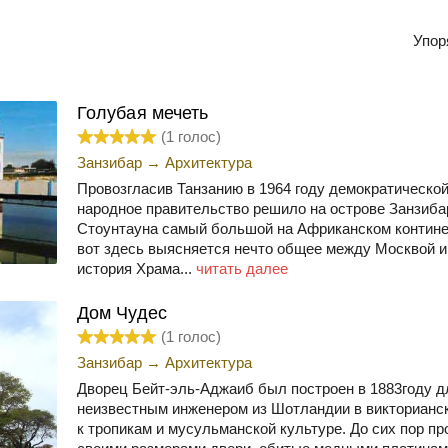
Упор
Голубая мечеть
(
1
голос)
Занзибар
→
Архитектура
Провозгласив Танзанию в 1964 году демократической
народное правительство решило на острове Занзиба
Стоунтауна самый большой на Африканском контине
вот здесь выясняется нечто общее между Москвой и
история Храма...
читать далее
Дом Чудес
(
1
голос)
Занзибар
→
Архитектура
Дворец Бейт-эль-Аджаиб был построен в 1883году д
неизвестным инженером из Шотландии в викторианс
к тропикам и мусульманской культуре. До сих пор п