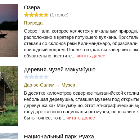
Озера
(
1
голос)
Природа
Озеро Чала, которое является уникальным природн
расположено в кратере потухшего вулкана. Кристаль
стекали со склонов реки Килиманджаро, образовали
природный водоем. После того, как вы завершите эк
обязательно посетите...
читать далее
Деревня-музей Макумбушо
Дар-эс-Салам
→
Музеи
В десятке километров севернее танзанийской столи
небольшая деревушка, ставшая музеем под открыты
деревушка как Макумбушо. Этот этнографический м
государственного национального музея, основали в 
быть точнее, то в...
читать далее
Национальный парк Руаха