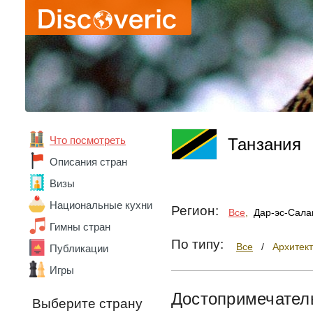
Что посмотреть
Танзания
Описания стран
Визы
Национальные кухни
Регион:
Все
,
Дар-эс-Сал
Гимны стран
По типу:
Все
/
Архитек
Публикации
Игры
Достопримечател
Выберите страну