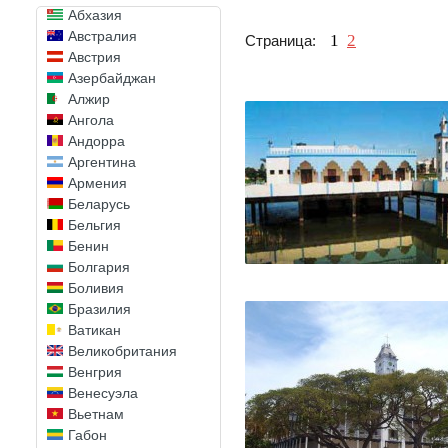
Абхазия
Австралия
1
2
Страница:
Австрия
Азербайджан
Алжир
Ангола
Андорра
Аргентина
Армения
Беларусь
Бельгия
Бенин
Болгария
Боливия
Бразилия
Ватикан
Великобритания
Венгрия
Венесуэла
Вьетнам
Габон