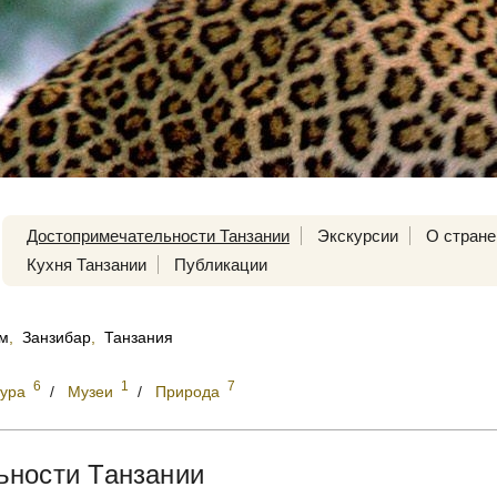
Достопримечательности Танзании
Экскурсии
О стране
Кухня Танзании
Публикации
ам
,
Занзибар
,
Танзания
6
1
7
тура
/
Музеи
/
Природа
ьности Танзании