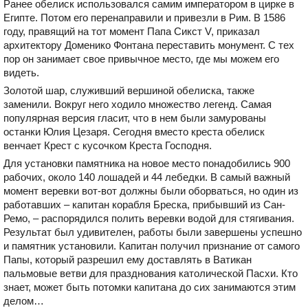
Ранее обелиск использовался самим императором в цирке в
Египте. Потом его перенаправили и привезли в Рим. В 1586
году, правящий на тот момент Папа Сикст V, приказал
архитектору Доменико Фонтана переставить монумент. С тех
пор он занимает свое привычное место, где мы можем его
видеть.
Золотой шар, служивший вершиной обелиска, также
заменили. Вокруг него ходило множество легенд. Самая
популярная версия гласит, что в нем были замурованы
останки Юлия Цезаря. Сегодня вместо креста обелиск
венчает Крест с кусочком Креста Господня.
Для установки памятника на новое место понадобились 900
рабочих, около 140 лошадей и 44 лебедки. В самый важный
момент веревки вот-вот должны были оборваться, но один из
работавших – капитан корабля Бреска, прибывший из Сан-
Ремо, – распорядился полить веревки водой для стягивания.
Результат был удивителен, работы были завершены успешно
и памятник установили. Капитан получил признание от самого
Папы, который разрешил ему доставлять в Ватикан
пальмовые ветви для празднования католической Пасхи. Кто
знает, может быть потомки капитана до сих занимаются этим
делом…