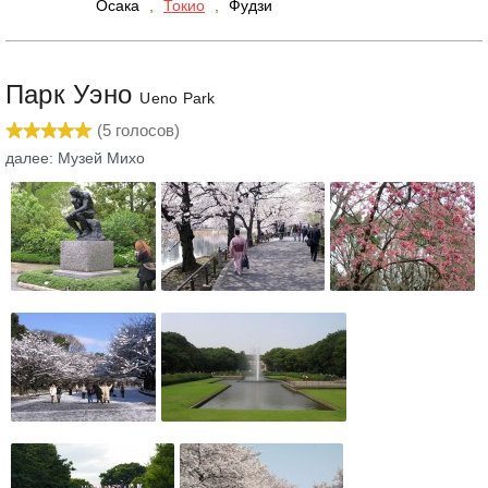
Осака
,
Токио
,
Фудзи
Парк Уэно
Ueno Park
(
5
голосов)
далее: Музей Михо