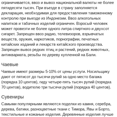
ограничивается, ввоз и вывоз национальной валюты не более
пятидесяти тысяч. При въезде в страну заполняется
декларация, необходимая для предоставления таможенному
контролю при выезде из Индонезии. Ввоз алкогольных
напитков и табачных изделий ограничен. Взросый человек
может провезти не более одного литра спиртного и двухсот
сигарет. Запрещен ввоз радио, телевизоров, взрывчатых
веществ, оружия, наркотиков, порнографии, печатных
китайских изданий и лекарств китайского производства.
Запрещен вывоз редких птиц и растений, редких животных,
антиквариата, резьбы по дереву купленной на Бали.
Чаевые
Чаевые имеют размеры 5-10% от цены услуги. Носильщику
дают от пятисот до тысячи рупий за одно место багажа
(порядка 10 центов), гиду четыре-пять тысяч рупий (порядка
70 центов), водителю три тысячи рупий (порядка 40 центов).
Сувениры
Самыми популярными являются поделки из камня, серебра,
дерева, батики, разноцветные ткани с Тимора, Явы и Борто,
текстильные и кожаные изделия. Деревянные изделия лучше