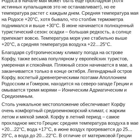
Родоса в начале мая может быть еще прохладной (хотя
истинных купальщиков это не останавливает), но ее
температура растет с каждым днем. Средняя температура мая
на Родосе +20°С, хотя бывало, что столбик термометра
поднимался и выше +30°С. В июне начинается полноценный
туристический сезон: осадки – большая редкость, а солнце
припекает вовсю. Температура моря уже стабильно выше
+20°С, а средняя температура воздуха +22…25°С.
Благодаря субтропическому климату погода на острове
Корфу, также весьма популярном у европейских туристов,
умеренная и спокойная. Пляжный сезон начинается в мае, а
заканчивается только в конце октября. Легендарный остров
Корфу, воспетый древнегреческими поэтами Аполлонием
Родосским и Гомером, находится на северо-западе Греции и
омывается тремя морями – Ионическим Адриатическим и
Средиземным.
Столь уникальное местоположение обеспечивает Корфу
очень комфортный средиземноморский климат, с жарким
летом и мягкой зимой. Корфу в летний период – самое
прохладное место Греции: средняя температура воздуха в мае
+20…22°С, вода +17°С, в июне воздух прогревается до 25…
29°С, а вода до 20…22°С. В отличие от материковой Греции