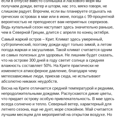
если в отпуске вместо солнышка и ласкового моря мы
получаем дожди, ветер и шторм, нас это, мягко говоря, не
слишком радует. Впрочем, если вы планируете отдыхать на
греческих островах в мае или в июне, погода с 99-процентной
вероятностью не преподнесет вам неприятных сюрпризов.
Ведь купальный сезон наступает здесь значительно раньше,
чем в Северной Греции, длится с апреля по конец октября.
Самый жаркий остров – Крит. Климат здесь умеренный,
субтропический, поэтому дожди идут только зимой, а летом
погода жаркая и засушливая. Такой климат считается одним
из самых полезных для здоровья. Не лишним будет сказать,
что на острове 300 дней в году светит солнце а средняя
влажность составляет 50%. На Крите практически не
изменяется атмосферное давление, благодаря чему
метеозависимые люди, приехав сюда, не испытывают
абсолютно никаких неудобств.
Весна на Крите отличается средней температурой и редкими,
непродолжительными дождями. Распускаются дикие цветы,
что придает острову особую привлекательность. В мае здесь
всегда солнечно и тепло. Cеверный ветер, характерный для
летнего сезона, еще не дует, море спокойное. Май считается
лучшим месяцем для мероприятий на открытом воздухе. Но