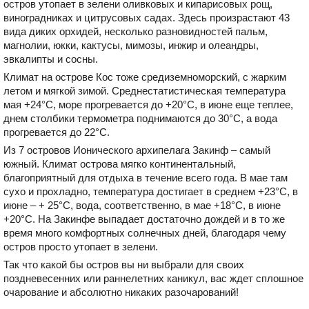
остров утопает в зелени оливковых и кипарисовых рощ,
виноградниках и цитрусовых садах. Здесь произрастают 43
вида диких орхидей, несколько разновидностей пальм,
магнолии, юкки, кактусы, мимозы, инжир и олеандры,
эвкалипты и сосны.
Климат на острове Кос тоже средиземноморский, с жарким
летом и мягкой зимой. Среднестатистическая температура
мая +24°С, море прогревается до +20°С, в июне еще теплее,
днем столбики термометра поднимаются до 30°С, а вода
прогревается до 22°С.
Из 7 островов Ионического архипелага Закинф – самый
южный. Климат острова мягко континентальный,
благоприятный для отдыха в течение всего года. В мае там
сухо и прохладно, температура достигает в среднем +23°C, в
июне – + 25°С, вода, соответственно, в мае +18°С, в июне
+20°С. На Закинфе выпадает достаточно дождей и в то же
время много комфортных солнечных дней, благодаря чему
остров просто утопает в зелени.
Так что какой бы остров вы ни выбрали для своих
поздневесенних или раннелетних каникул, вас ждет сплошное
очарование и абсолютно никаких разочарований!