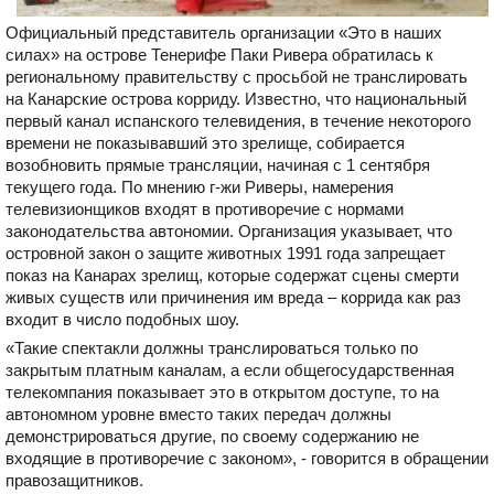
Официальный представитель организации «Это в наших
силах» на острове Тенерифе Паки Ривера обратилась к
региональному правительству с просьбой не транслировать
на Канарские острова корриду. Известно, что национальный
первый канал испанского телевидения, в течение некоторого
времени не показывавший это зрелище, собирается
возобновить прямые трансляции, начиная с 1 сентября
текущего года. По мнению г-жи Риверы, намерения
телевизионщиков входят в противоречие с нормами
законодательства автономии. Организация указывает, что
островной закон о защите животных 1991 года запрещает
показ на Канарах зрелищ, которые содержат сцены смерти
живых существ или причинения им вреда – коррида как раз
входит в число подобных шоу.
«Такие спектакли должны транслироваться только по
закрытым платным каналам, а если общегосударственная
телекомпания показывает это в открытом доступе, то на
автономном уровне вместо таких передач должны
демонстрироваться другие, по своему содержанию не
входящие в противоречие с законом», - говорится в обращении
правозащитников.