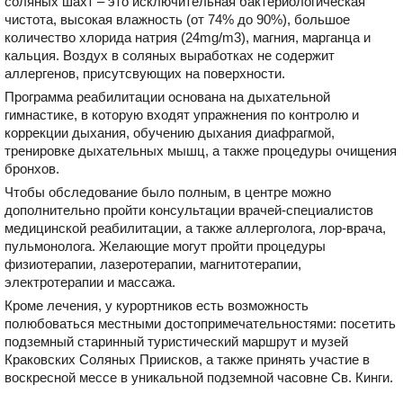
соляных шахт – это исключительная бактериологическая
чистота, высокая влажность (от 74% до 90%), большое
количество хлорида натрия (24mg/m3), магния, марганца и
кальция. Воздух в соляных выработках не содержит
аллергенов, присутсвующих на поверхности.
Программа реабилитации основана на дыхательной
гимнастике, в которую входят упражнения по контролю и
коррекции дыхания, обучению дыхания диафрагмой,
тренировке дыхательных мышц, а также процедуры очищения
бронхов.
Чтобы обследование было полным, в центре можно
дополнительно пройти консультации врачей-специалистов
медицинской реабилитации, а также аллерголога, лор-врача,
пульмонолога. Желающие могут пройти процедуры
физиотерапии, лазеротерапии, магнитотерапии,
электротерапии и массажа.
Кроме лечения, у курортников есть возможность
полюбоваться местными достопримечательностями: посетить
подземный старинный туристический маршрут и музей
Краковских Соляных Приисков, а также принять участие в
воскресной мессе в уникальной подземной часовне Св. Кинги.