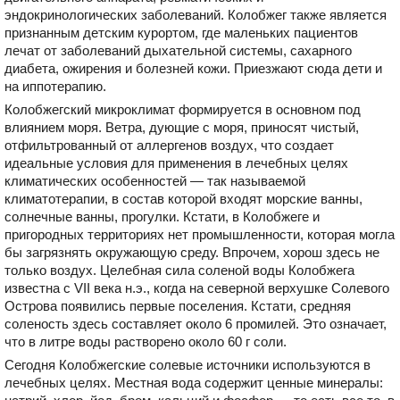
эндокринологических заболеваний. Колобжег также является
признанным детским курортом, где маленьких пациентов
лечат от заболеваний дыхательной системы, сахарного
диабета, ожирения и болезней кожи. Приезжают сюда дети и
на иппотерапию.
Колобжегский микроклимат формируется в основном под
влиянием моря. Ветра, дующие с моря, приносят чистый,
отфильтрованный от аллергенов воздух, что создает
идеальные условия для применения в лечебных целях
климатических особенностей — так называемой
климатотерапии, в состав которой входят морские ванны,
солнечные ванны, прогулки. Кстати, в Колобжеге и
пригородных территориях нет промышленности, которая могла
бы загрязнять окружающую среду. Впрочем, хорош здесь не
только воздух. Целебная сила соленой воды Колобжега
известна с VII века н.э., когда на северной верхушке Солевого
Острова появились первые поселения. Кстати, средняя
соленость здесь составляет около 6 промилей. Это означает,
что в литре воды растворено около 60 г соли.
Сегодня Колобжегские солевые источники используются в
лечебных целях. Местная вода содержит ценные минералы: