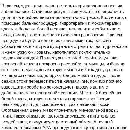
Впрочем, здесь принимают не только при кардиологических
заболеваниях. Отличных результатов местные специалисты
добились в избавлении от последствий стресса. Кроме того, с
помощью бальнеопроцедур, гидротерапии и мокса-терапии
здесь избавят от болей в спине, целлюлита и избыточного
веса, помогут достичь энергетического равновесия. Причем
процедуры будут экологически чистыми: так, бессейн
«Акватоник», в который курортники стремятся на гидромассаж
и «жемчужную» кровать, наполняется исключительно
родниковой водой. Процедуры в этом бассейне улучшают
кровоснабжение и прекрасно расслабляют мышцы, избавляя
от стресса. Массажные струи, гейзеры и каскады укрепляют
мышцы затылка, моделируют бедра, живот и грудь. После
сеанса стоит переместиться в хаммам, где, помимо прочего,
завсегдатаи особенно рекомендуют паровую ванну с
добавлением эвкалиптовой эссенции. Местный бассейн из
белой глины, которую специально привозят из Греции,
рекомендуется для омоложения, разглаживания кожи.
Обогащенная ценными компонентами минеральной воды,
глина также оказывает детоксицирующее и питательное
воздействие, стимулирует клеточный обмен. А полный
комплект шикарных SPA-процедур ждет курортников в салоне