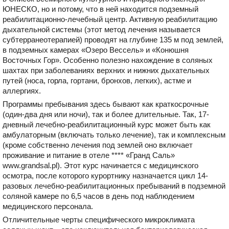
ЮНЕСКО, но и потому, что в ней находится подземный
реабилитационно-лечебный центр. Активную реабилитацию
дыхательной системы (этот метод лечения называется
субтерранеотерапией) проводят на глубине 135 м под землей,
в подземных камерах «Озеро Вессель» и «Конюшня
Восточных Гор». Особенно полезно нахождение в соляных
шахтах при заболеваниях верхних и нижних дыхательных
путей (носа, горла, гортани, бронхов, легких), астме и
аллергиях.
Программы пребывания здесь бывают как краткосрочные
(один-два дня или ночи), так и более длительные. Так, 17-
дневный лечебно-реабилитационный курс может быть как
амбулаторным (включать только лечение), так и комплексным
(кроме собственно лечения под землей оно включает
проживание и питание в отеле **** «Гранд Саль»
www.grandsal.pl). Этот курс начинается с медицинского
осмотра, после которого курортнику назначается цикл 14-
разовых лечебно-реабилитационных пребываний в подземной
соляной камере по 6,5 часов в день под наблюдением
медицинского персонала.
Отличительные черты специфического микроклимата