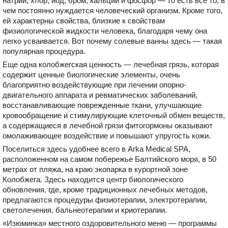
натрий, хлор, йод, бром, кальций и фосфор — то есть все то, в
чем постоянно нуждается человеческий организм. Кроме того,
ей характерны свойства, близкие к свойствам
физиологической жидкости человека, благодаря чему она
легко усваивается. Вот почему солевые ванны здесь — такая
популярная процедура.
Еще одна колобжегская ценность — лечебная грязь, которая
содержит ценные биологические элементы, очень
благоприятно воздействующие при лечении опорно-
двигательного аппарата и ревматических заболеваний,
восстанавливающие поврежденные ткани, улучшающие
кровообращение и стимулирующие клеточный обмен веществ,
а содержащиеся в лечебной грязи фитогормоны оказывают
омолаживающее воздействие и повышают упругость кожи.
Поселиться здесь удобнее всего в Arka Medical SPA,
расположенном на самом побережье Балтийского моря, в 50
метрах от пляжа, на краю экопарка в курортной зоне
Колобжега. Здесь находится центр биологического
обновления, где, кроме традиционных лечебных методов,
предлагаются процедуры физиотерапии, электротерапии,
светолечения, бальнеотерапии и криотерапии.
«Изюминка» местного оздоровительного меню — программы