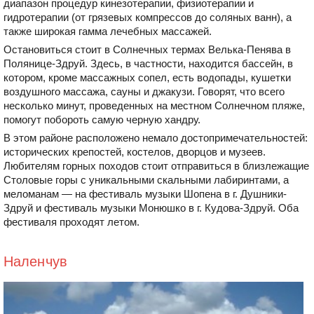
диапазон процедур кинезотерапии, физиотерапии и
гидротерапии (от грязевых компрессов до соляных ванн), а
также широкая гамма лечебных массажей.
Остановиться стоит в Солнечных термах Велька-Пенява в
Полянице-Здруй. Здесь, в частности, находится бассейн, в
котором, кроме массажных сопел, есть водопады, кушетки
воздушного массажа, сауны и джакузи. Говорят, что всего
несколько минут, проведенных на местном Солнечном пляже,
помогут побороть самую черную хандру.
В этом районе расположено немало достопримечательностей:
исторических крепостей, костелов, дворцов и музеев.
Любителям горных походов стоит отправиться в близлежащие
Столовые горы с уникальными скальными лабиринтами, а
меломанам — на фестиваль музыки Шопена в г. Душники-
Здруй и фестиваль музыки Монюшко в г. Кудова-Здруй. Оба
фестиваля проходят летом.
Наленчув