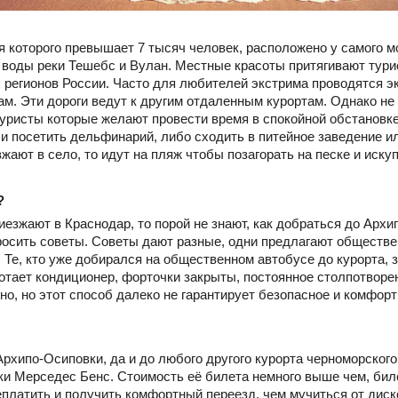
 которого превышает 7 тысяч человек, расположено у самого мо
и воды реки Тешебс и Вулан. Местные красоты притягивают тур
х регионов России. Часто для любителей экстрима проводятся э
м. Эти дороги ведут к другим отдаленным курортам. Однако н
туристы которые желают провести время в спокойной обстановке
и посетить дельфинарий, либо сходить в питейное заведение ил
зжают в село, то идут на пляж чтобы позагорать на песке и иску
?
иезжают в Краснодар, то порой не знают, как добраться до Архи
росить советы. Советы дают разные, одни предлагают обществен
. Те, кто уже добирался на общественном автобусе до курорта, з
ботает кондиционер, форточки закрыты, постоянное столпотворен
но, но этот способ далеко не гарантирует безопасное и комфор
рхипо-Осиповки, да и до любого другого курорта черноморского
и Мерседес Бенс. Стоимость её билета немного выше чем, би
еплатить и получить комфортный переезд, чем мучиться от диск