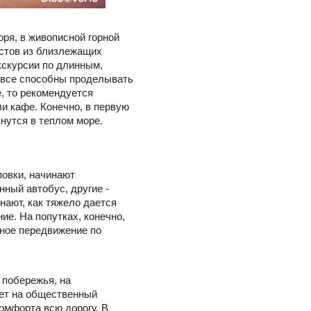
ря, в живописной горной
истов из близлежащих
кскурсии по длинным,
е все способны проделывать
, то рекомендуется
и кафе. Конечно, в первую
пнутся в теплом море.
повки, начинают
ный автобус, другие -
нают, как тяжело дается
ие. На попутках, конечно,
тное передвижение по
 побережья, на
лет на общественный
омфорта всю дорогу. В