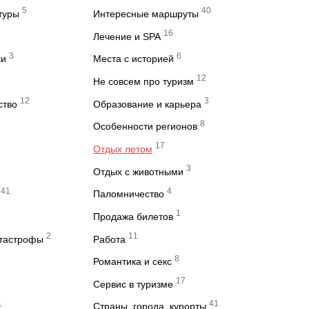
5
40
туры
Интересные маршруты
16
Лечение и SPA
3
6
ки
Места с историей
12
Не совсем про туризм
12
3
ство
Образование и карьера
8
Особенности регионов
17
Отдых летом
3
Отдых с животными
41
4
Паломничество
1
Продажа билетов
2
11
атастрофы
Работа
8
Романтика и секс
17
Сервис в туризме
1
41
Страны, города, курорты