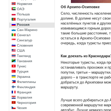
Норвегия
Об Архипо-Осиповке
ОАЭ
Село, численность населения
Польша
долине. В долине несут сво
Португалия
населённых пунктов и други
Россия
извивающимся горным дорога
Сан-Марино
такие большие расстояние, 
Сенегал
остаться в Архипо-Осиповке 
Сингапур
очередь, когда туристы прие
Словения
США
Таиланд
Как доехать из Краснодара
Танзания
Некоторые туристы, когда пр
Тунис
останавливать прохожих и п
Турция
попутки, третьи – маршрутки
Украина
дорого – в транспорте не ра
Филиппины
добраться до Архиповки мож
Финляндия
маршруту.
Франция
Хорватия
Лучше всего добираться до А
Черногория
современной маршрутке марк
Чехия
автобус. Лучше немного пер