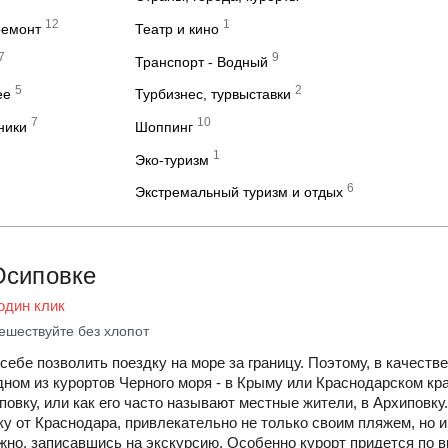
12
1
ремонт
Театр и кино
7
9
Транспорт - Водный
5
2
ее
Турбизнес, турвыставки
7
10
ники
Шоппинг
1
Эко-туризм
6
Экстремальный туризм и отдых
Осиповке
один клик
ешествуйте без хлопот
ебе позволить поездку на море за границу. Поэтому, в качеств
дном из курортов Черного моря - в Крыму или Краснодарском кр
овку, или как его часто называют местные жители, в Архиповку.
ку от Краснодара, привлекательно не только своим пляжем, но 
но, записавшись на экскурсию. Особенно курорт придется по в