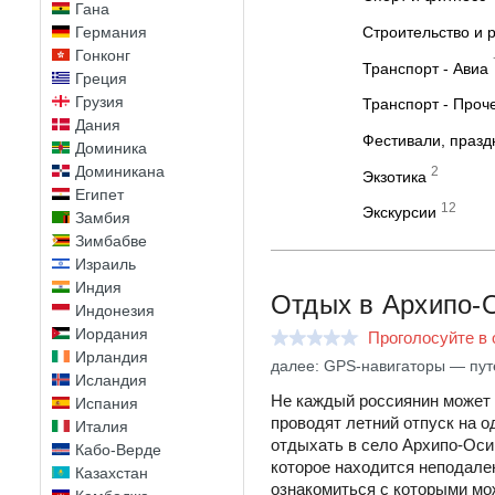
Гана
Германия
Строительство и 
Гонконг
Транспорт - Авиа
Греция
Грузия
Транспорт - Проч
Дания
Фестивали, празд
Доминика
Доминикана
2
Экзотика
Египет
12
Экскурсии
Замбия
Зимбабве
Израиль
Индия
Отдых в Архипо-
Индонезия
Иордания
Проголосуйте в 
Ирландия
далее: GPS-навигаторы — пут
Исландия
Не каждый россиянин может с
Испания
проводят летний отпуск на о
Италия
отдыхать в село Архипо-Осип
Кабо-Верде
которое находится неподале
Казахстан
ознакомиться с которыми мож