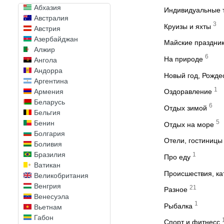
Абхазия
Индивидуальные 
Австралия
3
Круизы и яхты
Австрия
Азербайджан
Майские праздни
Алжир
6
На природе
Ангола
Андорра
Новый год, Рожде
Аргентина
1
Армения
Оздоравление
Беларусь
6
Отдых зимой
Бельгия
5
Бенин
Отдых на море
Болгария
Отели, гостиницы
Боливия
Бразилия
1
Про еду
Ватикан
Происшествия, к
Великобритания
Венгрия
21
Разное
Венесуэла
1
Рыбалка
Вьетнам
Габон
Спорт и фитнесс