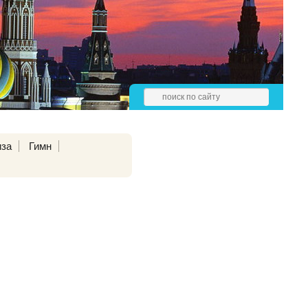
иза
Гимн