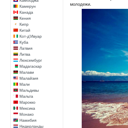
Камбоджа
молодежи.
Камерун
Канада
Кения
Кипр
Китай
Кот-д'Ивуар
Куба
Латвия
Литва
Люксембург
Мадагаскар
Малави
Малайзия
Мали
Мальдивы
Мальта
Марокко
Мексика
Монако
Намибия
Нидерланды