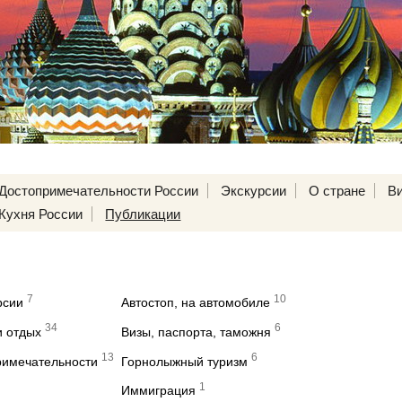
Достопримечательности России
Экскурсии
О стране
В
Кухня России
Публикации
7
10
рсии
Автостоп, на автомобиле
34
6
и отдых
Визы, паспорта, таможня
13
6
римечательности
Горнолыжный туризм
1
Иммиграция