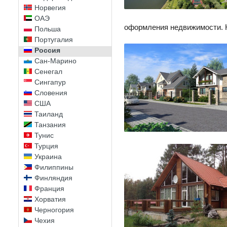
Норвегия
ОАЭ
оформления недвижимости. Н
Польша
Португалия
Россия
Сан-Марино
Сенегал
Сингапур
Словения
США
Таиланд
Танзания
Тунис
Турция
Украина
Филиппины
Финляндия
Франция
Хорватия
Черногория
Чехия