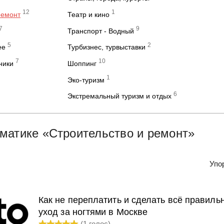
12
1
ремонт
Театр и кино
7
9
Транспорт - Водный
5
2
ее
Турбизнес, турвыставки
7
10
ники
Шоппинг
1
Эко-туризм
6
Экстремальный туризм и отдых
матике «Строительство и ремонт»
Упо
Как не переплатить и сделать всё правиль
уход за ногтями в Москве
(
1
голос)