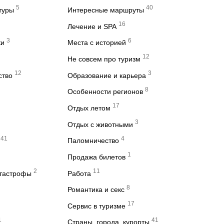
5
40
туры
Интересные маршруты
16
Лечение и SPA
3
6
ки
Места с историей
12
Не совсем про туризм
12
3
ство
Образование и карьера
8
Особенности регионов
17
Отдых летом
3
Отдых с животными
41
4
Паломничество
1
Продажа билетов
2
11
атастрофы
Работа
8
Романтика и секс
17
Сервис в туризме
1
41
Страны, города, курорты