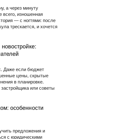
у, а через минуту
е всего, изношенная
стория — с ногтями: после
ула трескается, и хочется
 новостройке:
пателей
с. Даже если бюджет
ышенные цены, скрытые
нения в планировке.
у застройщика или советы
ком: особенности
зучить предложения и
ься с юридическими