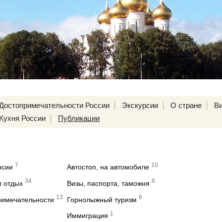
Достопримечательности России
Экскурсии
О стране
В
Кухня России
Публикации
7
10
рсии
Автостоп, на автомобиле
34
6
и отдых
Визы, паспорта, таможня
13
6
римечательности
Горнолыжный туризм
1
Иммиграция