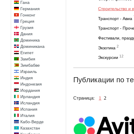
Гана
Германия
Строительство и 
Гонконг
Транспорт - Авиа
Греция
Грузия
Транспорт - Проч
Дания
Фестивали, празд
Доминика
Доминикана
2
Экзотика
Египет
12
Экскурсии
Замбия
Зимбабве
Израиль
Индия
Публикации по те
Индонезия
Иордания
Ирландия
1
2
Страница:
Исландия
Испания
Италия
Кабо-Верде
Казахстан