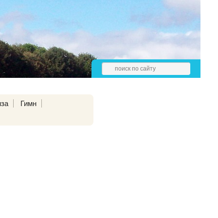
иза
Гимн