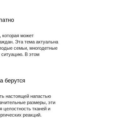
латно
, которая может
аждан. Эта тема актуальна
лодые семьи, многодетные
 ситуацию. В этом
да берутся
ать настоящей напастью
начительные размеры, эти
я целостность тканей и
ргических реакций.