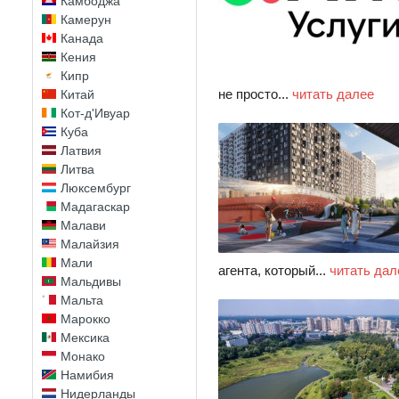
Камбоджа
Камерун
Канада
Кения
Кипр
не просто...
читать далее
Китай
Кот-д'Ивуар
Куба
Латвия
Литва
Люксембург
Мадагаскар
Малави
Малайзия
Мали
агента, который...
читать дал
Мальдивы
Мальта
Марокко
Мексика
Монако
Намибия
Нидерланды