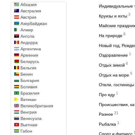
Абхазия
Индивидуальные 
Австралия
3
Круизы и яхты
Австрия
Азербайджан
Майские праздни
Алжир
6
На природе
Ангола
Андорра
Новый год, Рожде
Аргентина
1
Армения
Оздоравление
Беларусь
6
Отдых зимой
Бельгия
5
Бенин
Отдых на море
Болгария
Отели, гостиницы
Боливия
Бразилия
1
Про еду
Ватикан
Происшествия, к
Великобритания
Венгрия
21
Разное
Венесуэла
1
Рыбалка
Вьетнам
Габон
Спорт и фитнесс