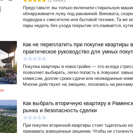
Представьте: вы только включили стиральную машин
обнаруживаете лужу под раковиной. Виновата, скоре
подводка к смесителю или бытовой технике. Та же и
пары недель без ухода покрытие отслаивается, кутик
Как не переплатить при покупке квартиры в
практическое руководство для умных поку
Покупка квартиры в новостройке — это всегда стрес
позволяет выбирать, легко попасть в ловушки: зав
комиссии, долгие сроки сдачи или неожиданные изме
Многие действуют на эмоциях, полагаясь на реклам
ее
Как выбрать вторичную квартиру в Раменс
рынка и безопасность сделки
При покупке вторичной квартиры стоит тщательно и
принимать взвешенные решения. Чтобы не столкнут