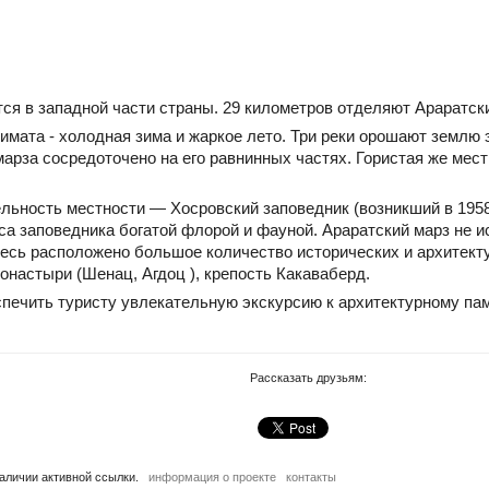
ся в западной части страны. 29 километров отделяют Араратск
мата - холодная зима и жаркое лето. Три реки орошают землю 
арза сосредоточено на его равнинных частях. Гористая же мест
ьность местности — Хосровский заповедник (возникший в 1958 
еса заповедника богатой флорой и фауной. Араратский марз не
есь расположено большое количество исторических и архитект
онастыри (Шенац, Агдоц ), крепость Какаваберд.
печить туристу увлекательную экскурсию к архитектурному пам
Рассказать друзьям:
наличии активной ссылки.
информация о проекте
контакты