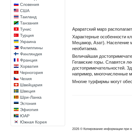
Словения
США
Таиланд
Танзания
Араратский марз располагает
Тунис
Турция
Характерные особенности кли
Украина
Мецамор, Азат). Население м
Филиппины
необитаема.
Финляндия
Величайшая достопримечател
Франция
Гегамские горы. Славятся л
Хорватия
достопримечательностей. Зд
Черногория
например, многочисленные м
Чехия
Многие турфирмы могут обес
Швейцария
Швеция
Шри-Ланка
Эстония
Эфиопия
ЮАР
Южная Корея
Япония
2026 © Копирование информации при 