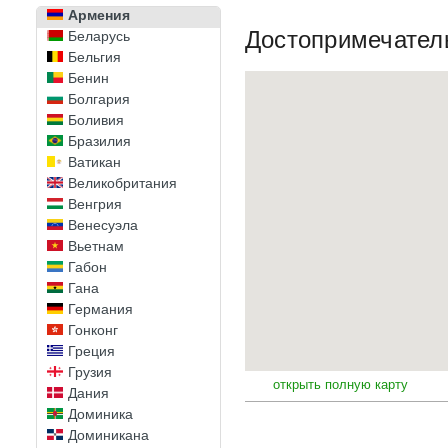
Армения
Достопримечател
Беларусь
Бельгия
Бенин
Болгария
Боливия
Бразилия
Ватикан
Великобритания
Венгрия
Венесуэла
Вьетнам
Габон
Гана
Германия
Гонконг
Греция
Грузия
открыть полную карту
Дания
Доминика
Доминикана