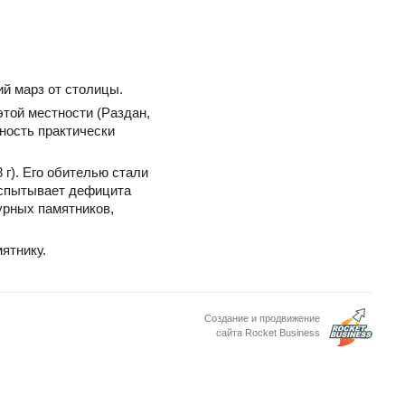
ий марз от столицы.
этой местности (Раздан,
ность практически
г). Его обителью стали
 испытывает дефицита
урных памятников,
ятнику.
Создание и продвижение
сайта Rocket Business