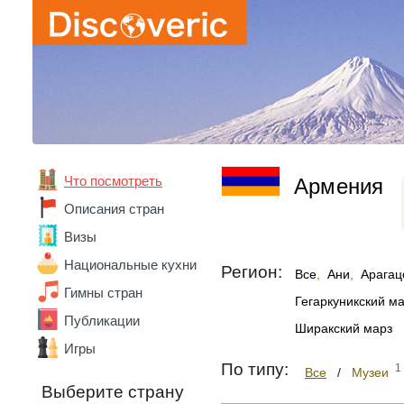
Что посмотреть
Армения
Описания стран
Визы
Национальные кухни
Абхазия
Регион:
Все
,
Ани
,
Арагац
Австралия
Гимны стран
Гегаркуникский м
Австрия
Публикации
Азербайджан
Ширакский марз
Алжир
Игры
Ангола
По типу:
1
Все
/
Музеи
Андорра
Выберите страну
Аргентина