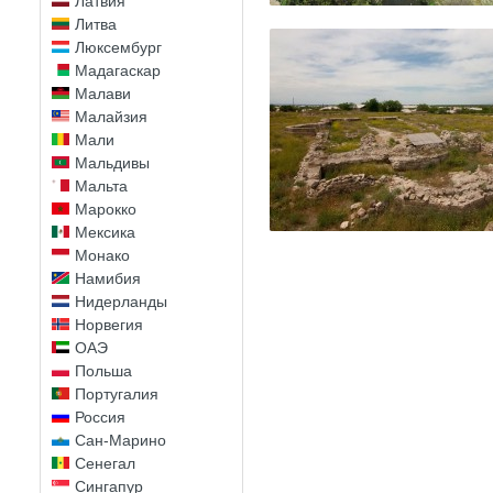
Латвия
Литва
Люксембург
Мадагаскар
Малави
Малайзия
Мали
Мальдивы
Мальта
Марокко
Мексика
Монако
Намибия
Нидерланды
Норвегия
ОАЭ
Польша
Португалия
Россия
Сан-Марино
Сенегал
Сингапур