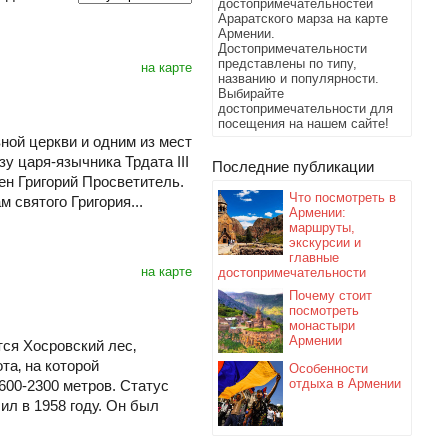
достопримечательностей
Араратского марза на карте
Армении.
Достопримечательности
представлены по типу,
на карте
названию и популярности.
Выбирайте
достопримечательности для
посещения на нашем сайте!
ной церкви и одним из мест
у царя-язычника Трдата III
Последние публикации
ен Григорий Просветитель.
Что посмотреть в
м святого Григория...
Армении:
маршруты,
экскурсии и
главные
на карте
достопримечательности
Почему стоит
посмотреть
монастыри
Армении
ся Хосровский лес‚
та‚ на которой
Особенности
отдыха в Армении
600-2300 метров. Статус
ил в 1958 году. Он был