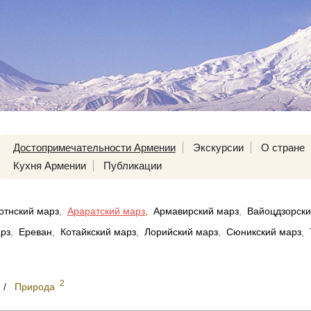
Достопримечательности Армении
Экскурсии
О стране
Кухня Армении
Публикации
отнский марз
,
Араратский марз
,
Армавирский марз
,
Вайоцдзорски
арз
,
Ереван
,
Котайкский марз
,
Лорийский марз
,
Сюникский марз
,
2
/
Природа