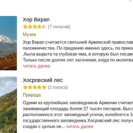
Хор Вирап
(
7
голосов)
Музеи
Хор Вирап считается святыней Армянской православ
паломничества. По преданию именно здесь, по приказ
,была вырыта та глубокая яма, в которую был посаж
Только после долгих лет заточения, когда по молитва
читать далее
Хосровский лес
(
2
голоса)
Природа
Одним из крупнейших заповедников Армении считает
занимающий площадь более 27 тысяч гектаров. Высо
расположился этот заповедный уголок‚ колеблется 1
государственного заповедника Хосровский лес получ
создан с целью не...
читать далее