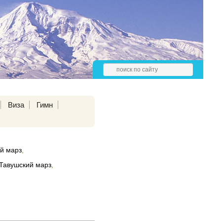
Виза
Гимн
й марз
,
Тавушский марз
,