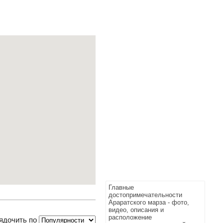
Главные
достопримечательности
Араратского марза - фото,
видео, описания и
расположение
ядочить по