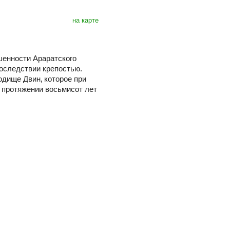
на карте
шенности Араратского
оследствии крепостью.
одище Двин‚ которое при
 протяжении восьмисот лет