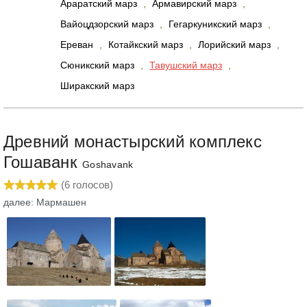
Араратский марз
,
Армавирский марз
,
Вайоцдзорский марз
,
Гегаркуникский марз
,
Ереван
,
Котайкский марз
,
Лорийский марз
,
Сюникский марз
,
Тавушский марз
,
Ширакский марз
Древний монастырский комплекс
Гошаванк
Goshavank
(
6
голосов)
далее: Мармашен