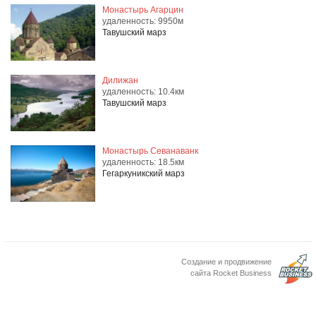
Монастырь Агарцин
удаленность: 9950м
Тавушский марз
Дилижан
удаленность: 10.4км
Тавушский марз
Монастырь Севанаванк
удаленность: 18.5км
Гегаркуникский марз
Создание и продвижение
сайта Rocket Business