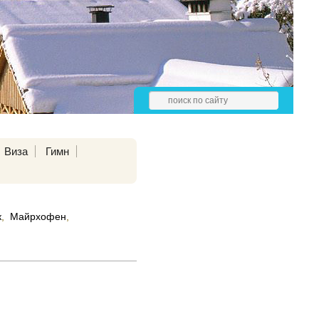
Виза
Гимн
к
,
Майрхофен
,