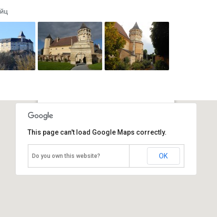
ойц
Замок Розенбург
This page can't load Google Maps correctly.
Австрия, Нижняя Австрия
OK
Do you own this website?