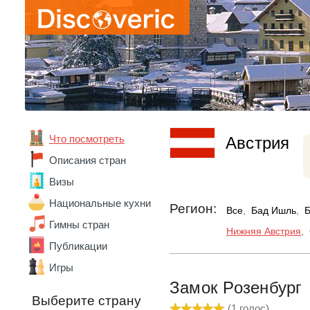
Что посмотреть
Австрия
Описания стран
Визы
Национальные кухни
Регион:
Все
,
Бад Ишль
,
Гимны стран
Нижняя Австрия
,
Публикации
Игры
Замок Розенбург
Абхазия
Выберите страну
Австралия
(
1
голос)