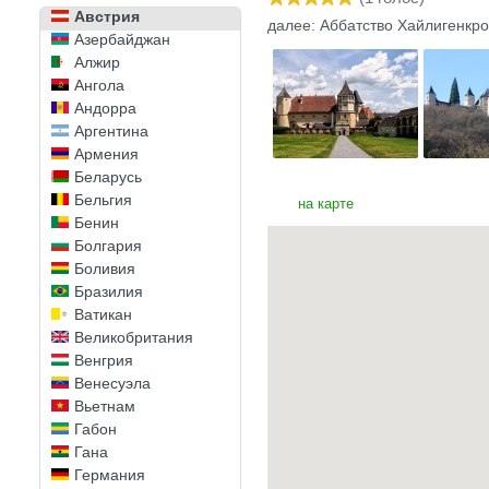
Австрия
далее: Аббатство Хайлигенкр
Азербайджан
Алжир
Ангола
Андорра
Аргентина
Армения
Беларусь
Бельгия
на карте
Бенин
Болгария
Боливия
Бразилия
Ватикан
Великобритания
Венгрия
Венесуэла
Вьетнам
Габон
Гана
Германия