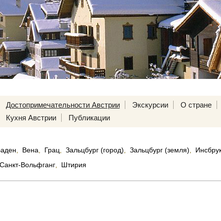
Достопримечательности Австрии
Экскурсии
О стране
Кухня Австрии
Публикации
Баден
,
Вена
,
Грац
,
Зальцбург (город)
,
Зальцбург (земля)
,
Инсбру
Санкт-Вольфганг
,
Штирия