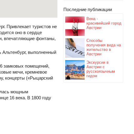
Последние публикации
Вена -
красивейший город
рг. Привлекает туристов не
Австрии
одится оно в сердце
и, впечатляющие фонтаны,
Способы
получения вида на
жительство в
ь Альтенбург, выполненный
Австрии
Экскурсии в
26 замковых помещений,
Австрии с
русскоязычным
ковые мечи, кремневое
гидом
оу, концерты («Рыцарский
лялась мощным
це 16 века. В 1800 году