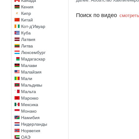
далее: Аббатство Хайлигенкр
Канада
Кения
Кипр
Поиск по видео
смотреть
Китай
Кот-д'Ивуар
Куба
Латвия
Литва
Люксембург
Мадагаскар
Малави
Малайзия
Мали
Мальдивы
Мальта
Марокко
Мексика
Монако
Намибия
Нидерланды
Норвегия
ОАЭ