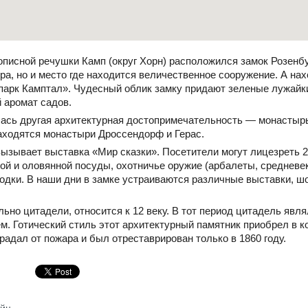
писной речушки Камп (округ Хорн) расположился замок Розенбу
ра, но и место где находится величественное сооружение. А нах
парк Камптал». Чудесный облик замку придают зеленые лужайк
 аромат садов.
ась другая архитектурная достопримечательность — монастыр
находятся монастыри Дроссендорф и Герас.
вызывает выставка «Мир сказки». Посетители могут лицезреть 
ой и оловянной посуды, охотничье оружие (арбалеты, средневе
ходки. В наши дни в замке устраиваются различные выставки, ш
льно цитадели, относится к 12 веку. В тот период цитадель яв
 Готический стиль этот архитектурный памятник приобрел в кон
радал от пожара и был отреставрирован только в 1860 году.