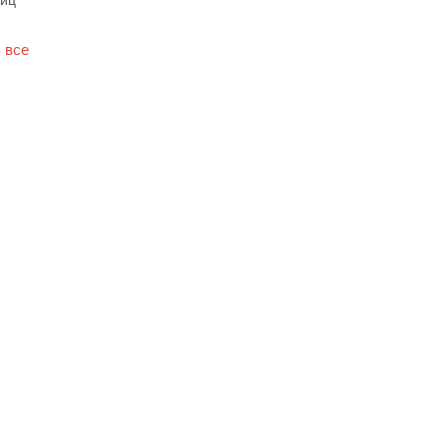
ойц
 все