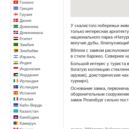
Гонконг
Греция
Грузия
Дания
У скалистого побережья живо
Доминика
только интересная архитекту
Доминикана
национального парка «Натур
Египет
могучие дубы, благоухающий
Замбия
Вблизи с замком расположил
Зимбабве
в стиле барокко. Севернее 
Израиль
Индия
Большой интерес у туриста 
Индонезия
богатую коллекцию стеклянн
Иордания
оружие), доисторические на
турнир»).
Ирландия
Исландия
Основание замка, первонача
Испания
оборонительным сооружением.
Италия
замок Розенбург сильно пост
Кабо-Верде
Казахстан
Камбоджа
Камерун