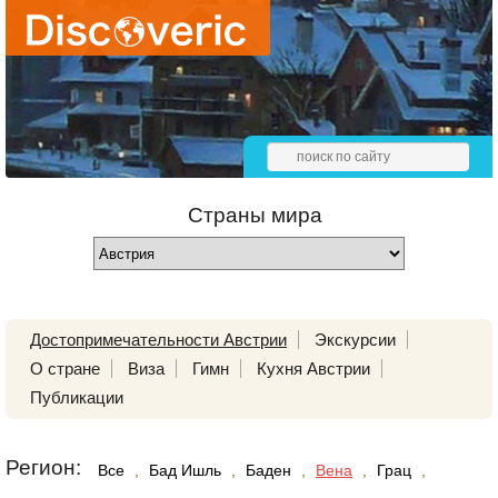
Страны мира
Достопримечательности Австрии
Экскурсии
О стране
Виза
Гимн
Кухня Австрии
Публикации
Регион:
Все
,
Бад Ишль
,
Баден
,
Вена
,
Грац
,