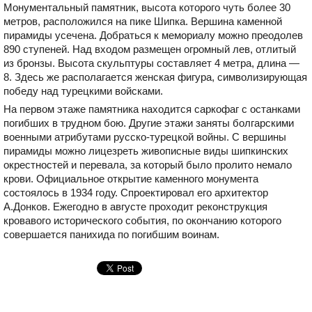
Монументальный памятник, высота которого чуть более 30
метров, расположился на пике Шипка. Вершина каменной
пирамиды усечена. Добраться к мемориалу можно преодолев
890 ступеней. Над входом размещен огромный лев, отлитый
из бронзы. Высота скульптуры составляет 4 метра, длина —
8. Здесь же располагается женская фигура, символизирующая
победу над турецкими войсками.
На первом этаже памятника находится саркофаг с останками
погибших в трудном бою. Другие этажи заняты болгарскими
военными атрибутами русско-турецкой войны. С вершины
пирамиды можно лицезреть живописные виды шипкинских
окрестностей и перевала, за который было пролито немало
крови. Официальное открытие каменного монумента
состоялось в 1934 году. Спроектировал его архитектор
А.Донков. Ежегодно в августе проходит реконструкция
кровавого исторического события, по окончанию которого
совершается панихида по погибшим воинам.