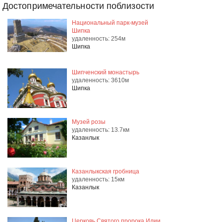
Достопримечательности поблизости
Национальный парк-музей
Шипка
удаленность: 254м
Шипка
Шипченский монастырь
удаленность: 3610м
Шипка
Музей розы
удаленность: 13.7км
Казанлык
Казанлыкская гробница
удаленность: 15км
Казанлык
Церковь Святого пророка Илии