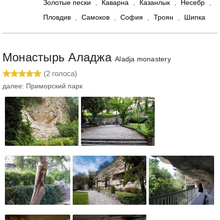
Золотые пески
,
Каварна
,
Казанлык
,
Несебр
,
Пловдив
,
Самоков
,
София
,
Троян
,
Шипка
Монастырь Аладжа
Aladja monastery
(
2
голоса)
далее: Приморский парк