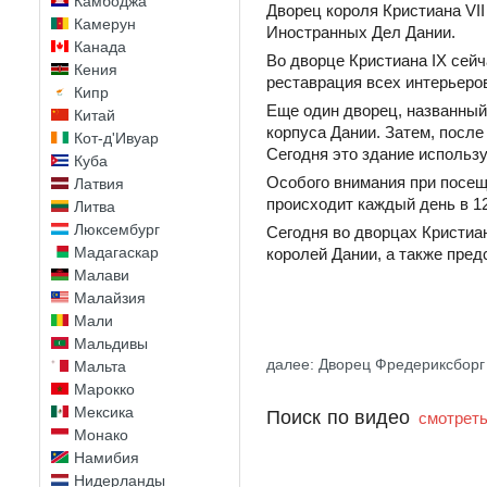
Камбоджа
Дворец короля Кристиана VII
Камерун
Иностранных Дел Дании.
Канада
Во дворце Кристиана IX сей
Кения
реставрация всех интерьеров
Кипр
Еще один дворец, названный 
Китай
корпуса Дании. Затем, после
Кот-д'Ивуар
Сегодня это здание использ
Куба
Особого внимания при посе
Латвия
происходит каждый день в 12
Литва
Люксембург
Сегодня во дворцах Кристиан
Мадагаскар
королей Дании, а также пре
Малави
Малайзия
Мали
Мальдивы
далее: Дворец Фредериксборг
Мальта
Марокко
Мексика
Поиск по видео
смотреть
Монако
Намибия
Нидерланды