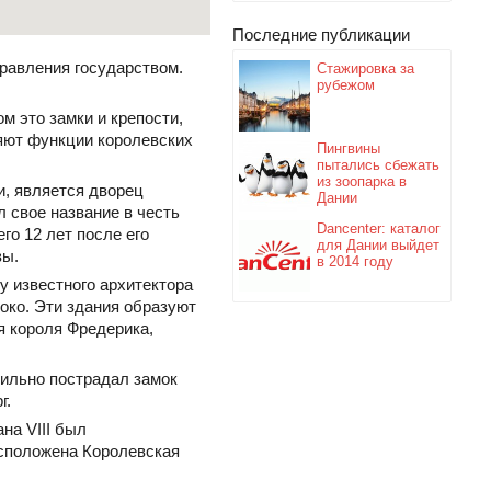
Последние публикации
правления государством.
Стажировка за
рубежом
м это замки и крепости,
яют функции королевских
Пингвины
пытались сбежать
из зоопарка в
и, является дворец
Дании
л свое название в честь
Dancenter: каталог
го 12 лет после его
для Дании выйдет
вы.
в 2014 году
у известного архитектора
око. Эти здания образуют
я короля Фредерика,
сильно пострадал замок
г.
на VIII был
асположена Королевская