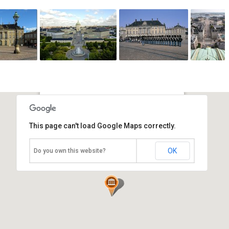
Королевский дворец
This page can't load Google Maps correctly.
Амалиенборг
Дания, Копенгаген
OK
Do you own this website?