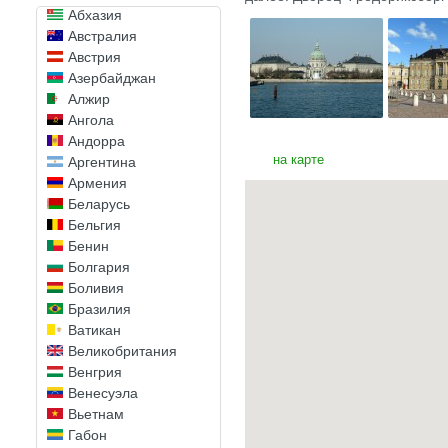
Абхазия
Австралия
Австрия
Азербайджан
Алжир
Ангола
Андорра
на карте
Аргентина
Армения
Беларусь
Бельгия
Бенин
Болгария
Боливия
Бразилия
Ватикан
Великобритания
Венгрия
Венесуэла
Вьетнам
Габон