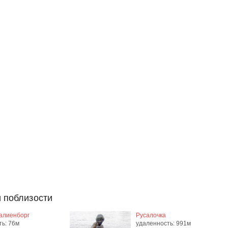
 поблизости
алиенборг
Русалочка
ть: 76м
удаленность: 991м