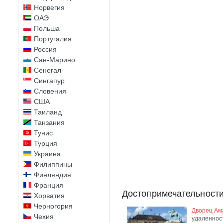
Норвегия
ОАЭ
Польша
Португалия
Россия
Сан-Марино
Сенегал
Сингапур
Словения
США
Таиланд
Танзания
Тунис
Турция
Украина
Филиппины
Финляндия
Франция
Достопримечательности
Хорватия
Черногория
Дворец Ам
Чехия
удаленнос