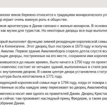
многих веков бережно относится к традициям монархического у
р играет очень важную роль в обществе.
ов архитектуры в Дании связано с жизнью монархов. В основно
 как музеи для туристов. Но некоторые дворцы все еще выполн
торый выполняет функцию зимней резиденции королевской семь
в Копенгагене. Этот дворец был построен в 1673 году и получи
и Амалии. Первое здание Амалиенборга сгорело дотла спустя все
ющие дворцы, построенные на его месте, сохраняли имя короле
нившегося до наших времен, было начато в 1750 году по проект
 комплекс состоит из четырех зданий, выполненных в стиле рок
с внутренним двором. В самом центре двора установлена стату
ьптура была изготовлена в 1771 году.
иденцией королевской семьи еще в 1794 году, когда от пожара 
рственные особы каждую зиму переезжают во дворец Амалиенбор
мплекса носит имя одного из правителей Дании. Дворец Кристиа
у и сейчас там проживает наследный принц Фредерик, а также р
обрание Дании.