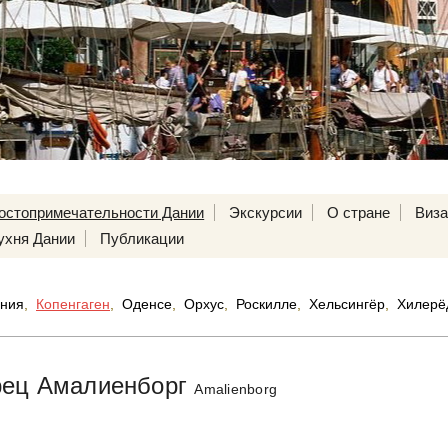
остопримечательности Дании
Экскурсии
О стране
Виз
ухня Дании
Публикации
ния
,
Копенгаген
,
Оденсе
,
Орхус
,
Роскилле
,
Хельсингёр
,
Хилерё
рец Амалиенборг
Amalienborg