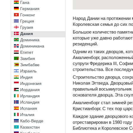
Гана
Германия
Гонконг
Народ Дании на протяжении 
Греция
Королевская семья до сих по
Грузия
Большое количество памятник
Дания
которые уже давно работают
Доминика
резиденций.
Доминикана
Одним из таких дворцов, ко
Египет
Амалиенборг, расположенный 
Замбия
супруги Фредерика III, Софи
Зимбабве
строительства. Все последу
Израиль
Строительство дворца, сохра
Индия
Николая Эгтведа. Дворцовый
Индонезия
правильный восьмиугольник 
Иордания
основателя дворца. Эта скул
Ирландия
Исландия
Амалиенборг стал зимней рез
Испания
Кристианборг. С тех пор ца
Италия
Каждое здание дворцового ко
Кабо-Верде
отреставрирован в 1980 год
Казахстан
Библиотека и Королевское С