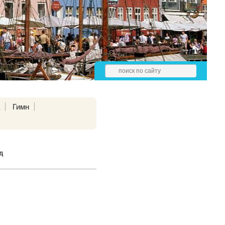
а
Гимн
д