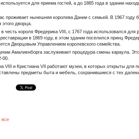
 используется для приема гостей, а до 1885 года в здании нах
час проживает нынешняя королева Дании с семьей. В 1967 году 
 этого дворца.
в честь короля Фредерика VIII, с 1767 года использовался для
 реставрации в 1869 году, в этом здании поселился принц Фреде
уется Дворцовым Управлением королевского семейства.
щении Амалиенборга заслуживает процедура смены караула. Эт
-00.
а VIII и Кристиана VII работают музеи, в которых открыты для
дставлены предметы быта и мебель, сохранившиеся с тех далек
 все