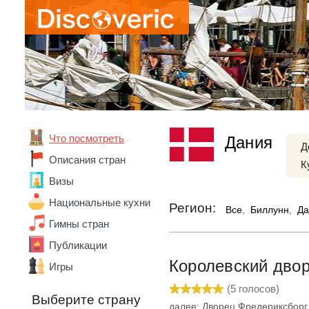
Что посмотреть
Дания
Д
Описания стран
К
Визы
Национальные кухни
Регион:
Все
,
Биллунн
,
Да
Гимны стран
Публикации
Королевский дво
Игры
(
5
голосов)
Выберите страну
далее: Дворец Фредериксборг