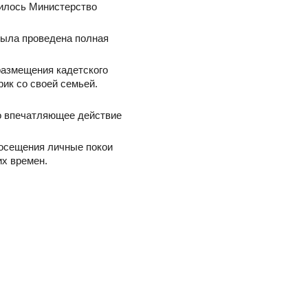
одилось Министерство
была проведена полная
 размещения кадетского
рик со своей семьей.
о впечатляющее действие
 посещения личные покои
их времен.