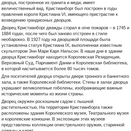
дворца, построенное из гранита и меди, имеет
величественный вид. Кристианборг был построен в годы
правления короля Кристиана VI, имеющего пристрастие к
возведению грандиозных дворцов.
Дворец Кристианборг дважды сгорал в огне пожаров – в 1745 и
1884 годах, после чего был заново отстроен в стиле
необарокко. В 1927 году на дворцовой площади была
установлена статуя Кристиана IX, выполненная известным
скульптором Энн Мари Карл Нильсон. В наши дни в здании
дворца Кристианборг находится Королевская Резиденция,
Верховный Суд, Парламент Дании и Королевская библиотека,
в которой насчитывается более 80 тысяч томов.
Для посетителей дворца открыты двери тронного и банкетного
зала, а также Королевской библиотеки. Стены в залах дворца
украшают великолепные гобелены, изображающие важные
исторические моменты из жизни страны.
Дворец окружен роскошным садом с пышной
растительностью. На территории Кристианборга также
расположены здания Королевского музея, Театрального музея
и королевские конюшни. В экспозиции этих музеев
представлены коллекции огнестрельного оружия, старинной
одежды и карет.