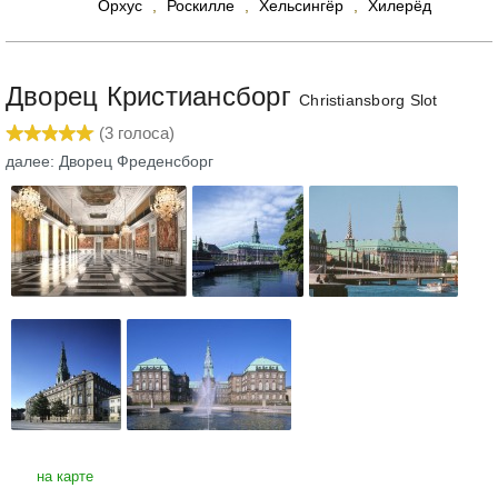
Орхус
,
Роскилле
,
Хельсингёр
,
Хилерёд
Дворец Кристиансборг
Christiansborg Slot
(
3
голоса)
далее: Дворец Фреденсборг
на карте