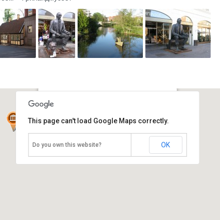
Музей Г.Х.Андерсена
This page can't load Google Maps correctly.
Дания, Оденсе
OK
Do you own this website?