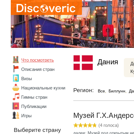
Абхазия
Австралия
Австрия
Азербайджан
Что посмотреть
Дания
Алжир
Д
Ангола
Описания стран
К
Андорра
Визы
Аргентина
Армения
Национальные кухни
Регион:
Все
,
Биллунн
,
Да
Беларусь
Гимны стран
Бельгия
Бенин
Публикации
Болгария
Музей Г.Х.Андер
Игры
Боливия
Бразилия
(
4
голоса)
Выберите страну
Ватикан
далее: Музей под открытым н