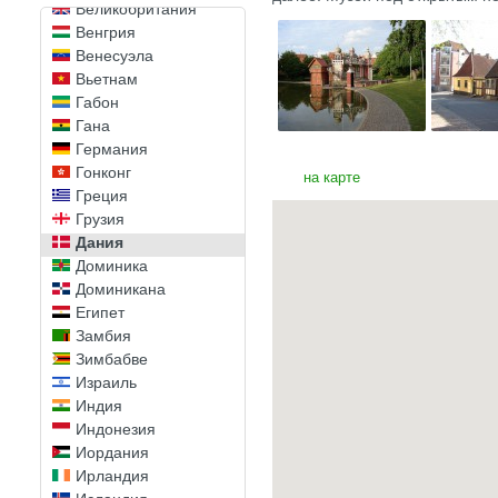
Великобритания
Венгрия
Венесуэла
Вьетнам
Габон
Гана
Германия
Гонконг
на карте
Греция
Грузия
Дания
Доминика
Доминикана
Египет
Замбия
Зимбабве
Израиль
Индия
Индонезия
Иордания
Ирландия