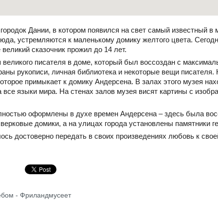
ородок Дании, в котором появился на свет самый известный в 
юда, устремляются к маленькому домику желтого цвета. Сегод
 великий сказочник прожил до 14 лет.
я великого писателя в доме, который был воссоздан с максимал
раны рукописи, личная библиотека и некоторые вещи писателя. 
которое примыкает к домику Андерсена. В залах этого музея нах
 все языки мира. На стенах залов музея висят картины с изобр
лностью оформлены в духе времен Андерсена – здесь была вос
ерковые домики, а на улицах города установлены памятники г
ось достоверно передать в своих произведениях любовь к своей
ебом - Фриландмусеет