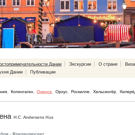
остопримечательности Дании
Экскурсии
О стране
Виз
ухня Дании
Публикации
ния
,
Копенгаген
,
Оденсе
,
Орхус
,
Роскилле
,
Хельсингёр
,
Хилерё
сена
H.C. Andersens Hus
ебом - Фриландмусеет