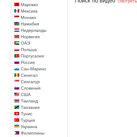
Поиск по видео
смотреть
Марокко
Мексика
Монако
Намибия
Нидерланды
Норвегия
ОАЭ
Польша
Португалия
Россия
Сан-Марино
Сенегал
Сингапур
Словения
США
Таиланд
Танзания
Тунис
Турция
Украина
Филиппины