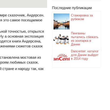
Последние публикации
мире сказочник, Андерсен.
Стажировка за
рубежом
ня это самое посещаемое
ьной точностью, открылся
Пингвины
Ну а основная экспозиция
пытались сбежать
из зоопарка в
одятся книги Андерсена,
Дании
ажениями сюжетов сказок
Dancenter: каталог
для Дании выйдет
становлена мостовая из
в 2014 году
ероям любимых сказок.
 стране и народу так, как