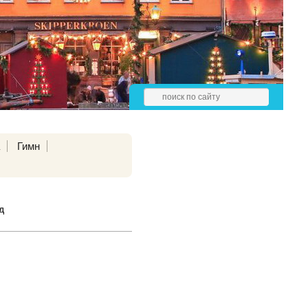
а
Гимн
д