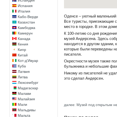
Исландия
Испания
Италия
Оденсе – уютный маленький г
Кабо-Верде
Все туристы, приезжающие с
Казахстан
место в городке. В этом доме
Камбоджа
Камерун
К 100-летию со дня рождени
музей Андерсена. Здесь соб
Канада
находится в другом здании, 
Кения
которые были переведены на
Кипр
писателя.
Китай
Кот-д'Ивуар
Окрестности музея также по
Куба
булыжника и небольшие фахв
Латвия
Никому из писателей не удал
Литва
это сделал Андерсен.
Люксембург
Мадагаскар
Малави
Малайзия
Мали
далее: Музей под открытым н
Мальдивы
Мальта