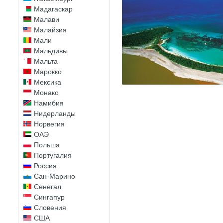
Мадагаскар
Малави
Малайзия
Мали
Мальдивы
Мальта
Марокко
Мексика
Монако
Намибия
Нидерланды
Норвегия
ОАЭ
Польша
Португалия
Россия
Сан-Марино
Сенегал
Сингапур
Словения
США