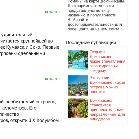
Романы на карте Доминиканы.
Достопримечательности
представлены по типу,
на карте
названию и популярности.
Выбирайте
достопримечательности для
посещения на нашем сайте!
я удивительный
считается крупнейшей во
Последние публикации
рек Кумаяса и Соко. Первые
Отдых в
отрясены сделанными
Доминикане –
яркие впечатления
гарантированы
каждому
Экскурсии в
на карте
Доминикане: какие
острова можно
посетить
Доминикана
й‚ необитаемый островок‚
становится
 километров. Его
привлекательным
личество
направлением для
виноделов
тров‚ открытый Х.Колумбом