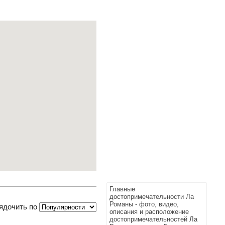
Главные
достопримечательности Ла
Романы - фото, видео,
ядочить по
описания и расположение
достопримечательностей Ла