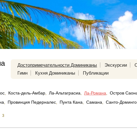
на
Достопримечательности Доминиканы
Экскурсии
Гимн
Кухня Доминиканы
Публикации
кос
,
Коста-дель-Амбар
,
Ла-Альтаграсиа
,
Ла-Романа
,
Остров Саон
на
,
Провинция Педерналес
,
Пунта Кана
,
Самана
,
Санто-Доминго
3