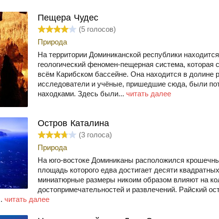
Пещера Чудес
(
5
голосов)
Природа
На территории Доминиканской республики находитс
геологический феномен-пещерная система, которая 
всём Карибском бассейне. Она находится в долине 
исследователи и учёные, пришедшие сюда, были п
находками. Здесь были...
читать далее
Остров Каталина
(
3
голоса)
Природа
На юго-востоке Доминиканы расположился крошечны
площадь которого едва достигает десяти квадратных
миниатюрные размеры никоим образом влияют на ко
достопримечательностей и развлечений. Райский ос
..
читать далее