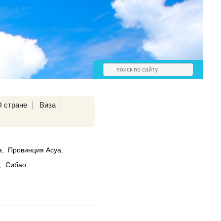
О стране
Виза
а
,
Провинция Асуа
,
,
Сибао