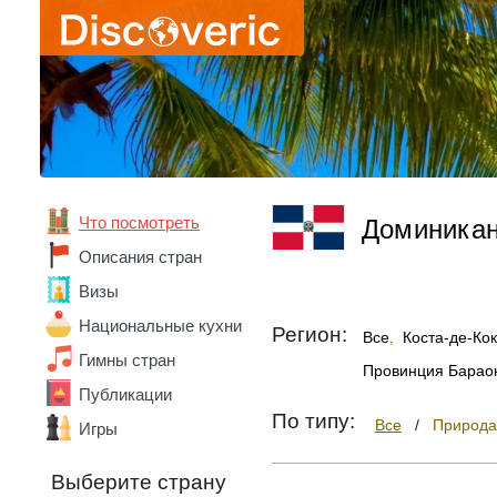
Что посмотреть
Доминика
Описания стран
Абхазия
Визы
Австралия
Австрия
Национальные кухни
Регион:
Все
,
Коста-де-Ко
Азербайджан
Гимны стран
Алжир
Провинция Барао
Ангола
Публикации
Андорра
По типу:
Все
/
Природа
Игры
Аргентина
Армения
Выберите страну
Беларусь