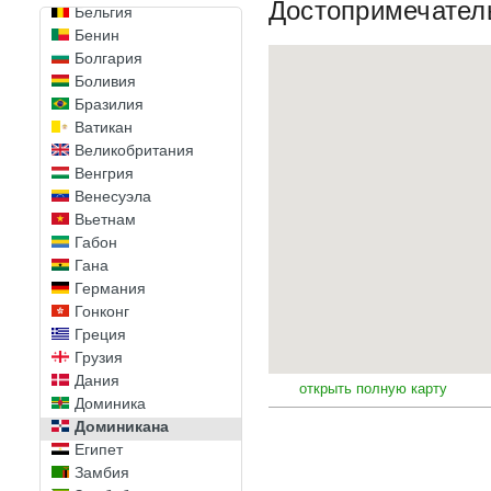
Достопримечател
Бельгия
Бенин
Болгария
Боливия
Бразилия
Ватикан
Великобритания
Венгрия
Венесуэла
Вьетнам
Габон
Гана
Германия
Гонконг
Греция
Грузия
Дания
открыть полную карту
Доминика
Доминикана
Египет
Замбия