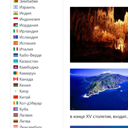
Зимбабве
Израиль
Индия
Индонезия
Иордания
Ирландия
Исландия
Испания
Италия
Кабо-Верде
Казахстан
Камбоджа
Камерун
Канада
Кения
Кипр
Китай
Кот-д'Ивуар
Куба
Латвия
в конце XV столетия‚ входит.
Литва
Люксембург