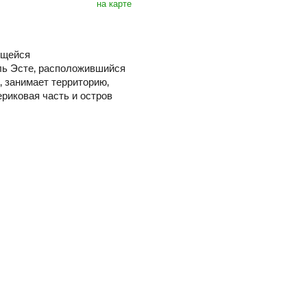
на карте
ющейся
ль Эсте‚ расположившийся
‚ занимает территорию‚
риковая часть и остров