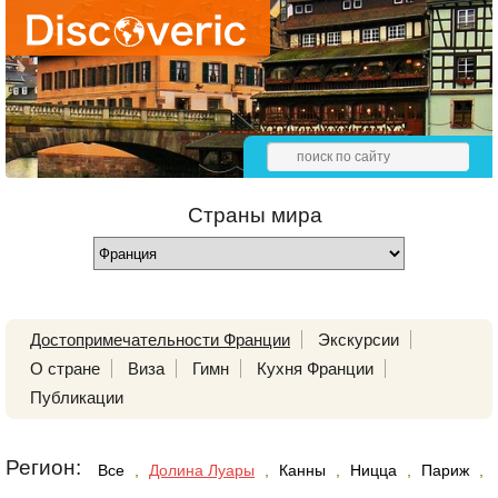
Страны мира
Достопримечательности Франции
Экскурсии
О стране
Виза
Гимн
Кухня Франции
Публикации
Регион:
Все
,
Долина Луары
,
Канны
,
Ницца
,
Париж
,