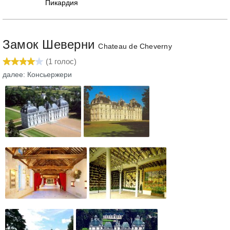
Пикардия
Замок Шеверни
Chateau de Cheverny
(
1
голос)
далее: Консьержери