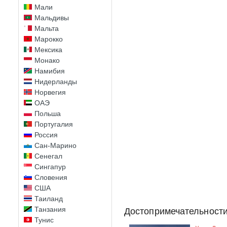
Мали
Мальдивы
Мальта
Марокко
Мексика
Монако
Намибия
Нидерланды
Норвегия
ОАЭ
Польша
Португалия
Россия
Сан-Марино
Сенегал
Сингапур
Словения
США
Таиланд
Танзания
Достопримечательности
Тунис