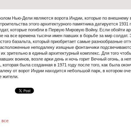
олом Нью-Дели являются ворота Индии, которые по внешнему 
строительства этого архитектурного памятника датируется 1931 
дат, которые погибли в Первую Мировую Войну. Если обойти арку
е на все времена тысячи имен павших в борьбе за мир солдат. 
стого базальта, который приобретает самые разнообразные отт
 расположенные неподалеку изящные фонтанчики подсвечивают
их зрительно в единый архитектурный комплекс. Для того чтоб
авших воинов, возле арки день и ночь горит Вечный огонь, а н
, которая была созданная в 1971 году после того, как была око
алеку от ворот Индии находится небольшой парк, в котором оч
е жители.
 все