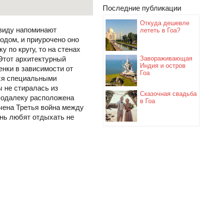
Последние публикации
Откуда дешевле
виду напоминают
лететь в Гоа?
годом, и приурочено оно
 по кругу, то на стенах
Этот архитектурный
Завораживающая
Индия и остров
енки в зависимости от
Гоа
ся специальными
ы не стиралась из
Сказочная свадьба
еподалеку расположена
в Гоа
нчена Третья война между
ень любят отдыхать не