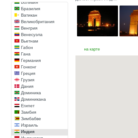
Боливия
Бразилия
Ватикан
Великобритания
Венгрия
Венесуэла
Вьетнам
Габон
на карте
Гана
Германия
Гонконг
Греция
Грузия
Дания
Доминика
Доминикана
Египет
Замбия
Зимбабве
Израиль
Индия