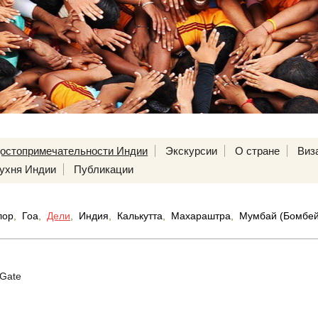
остопримечательности Индии
Экскурсии
О стране
Виз
ухня Индии
Публикации
лор
,
Гоа
,
Дели
,
Индия
,
Калькутта
,
Махараштра
,
Мумбай (Бомбей
 Gate