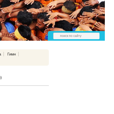
а
Гимн
)