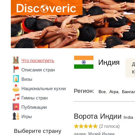
Абхазия
Что посмотреть
Индия
Австралия
Д
Австрия
Описания стран
К
Азербайджан
Визы
Алжир
Ангола
Национальные кухни
Регион:
Все
,
Агра
,
Банга
Андорра
Гимны стран
Аргентина
Армения
Публикации
Беларусь
Ворота Индии
Игры
India
Бельгия
Бенин
(
2
голоса)
Выберите страну
Болгария
далее: Музей Индии