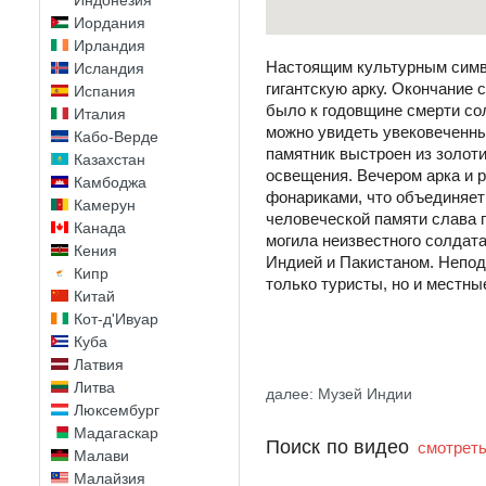
Индонезия
Иордания
Ирландия
Настоящим культурным симв
Исландия
гигантскую арку. Окончание 
Испания
было к годовщине смерти сол
Италия
можно увидеть увековеченны
Кабо-Верде
памятник выстроен из золоти
Казахстан
освещения. Вечером арка и
Камбоджа
фонариками, что объединяет 
Камерун
человеческой памяти слава п
Канада
могила неизвестного солдата
Кения
Индией и Пакистаном. Непод
Кипр
только туристы, но и местны
Китай
Кот-д'Ивуар
Куба
Латвия
Литва
далее: Музей Индии
Люксембург
Мадагаскар
Поиск по видео
смотреть
Малави
Малайзия