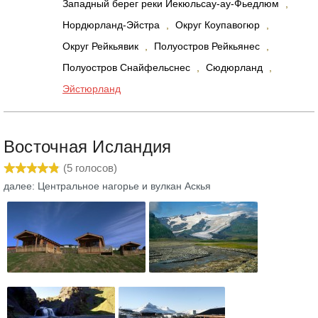
Западный берег реки Йекюльсау-ау-Фьедлюм
,
Нордюрланд-Эйстра
,
Округ Коупавогюр
,
Округ Рейкьявик
,
Полуостров Рейкьянес
,
Полуостров Снайфельснес
,
Сюдюрланд
,
Эйстюрланд
Восточная Исландия
(
5
голосов)
далее: Центральное нагорье и вулкан Аскья