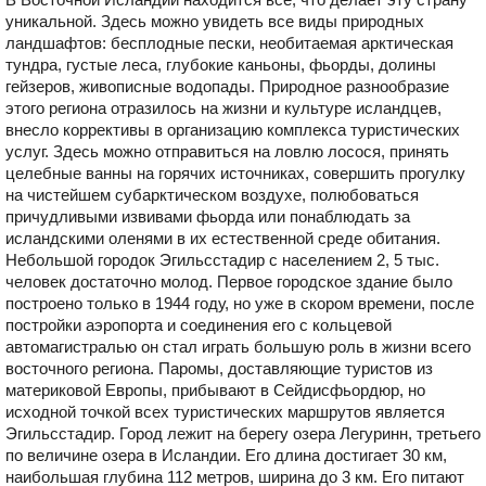
уникальной. Здесь можно увидеть все виды природных
ландшафтов: бесплодные пески, необитаемая арктическая
тундра, густые леса, глубокие каньоны, фьорды, долины
гейзеров, живописные водопады. Природное разнообразие
этого региона отразилось на жизни и культуре исландцев,
внесло коррективы в организацию комплекса туристических
услуг. Здесь можно отправиться на ловлю лосося, принять
целебные ванны на горячих источниках, совершить прогулку
на чистейшем субарктическом воздухе, полюбоваться
причудливыми извивами фьорда или понаблюдать за
исландскими оленями в их естественной среде обитания.
Небольшой городок Эгильсстадир с населением 2, 5 тыс.
человек достаточно молод. Первое городское здание было
построено только в 1944 году, но уже в скором времени, после
постройки аэропорта и соединения его с кольцевой
автомагистралью он стал играть большую роль в жизни всего
восточного региона. Паромы, доставляющие туристов из
материковой Европы, прибывают в Сейдисфьордюр, но
исходной точкой всех туристических маршрутов является
Эгильсстадир. Город лежит на берегу озера Легуринн, третьего
по величине озера в Исландии. Его длина достигает 30 км,
наибольшая глубина 112 метров, ширина до 3 км. Его питают