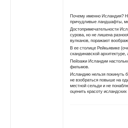
Почему именно Исландия? Нав
причудливые ландшафты, мно
Достопримечательности Ислан
сурова, но не лишена разноо
вулканов, поражают воображ
В ее столице Рейкьявике (оч
скандинавской архитектуре, 
Пейзажи Исландии настолько
фильмов.
Исландию нельзя покинуть бе
не взобраться повыше на од
местной сельди и не понабл
оценить красоту исландских