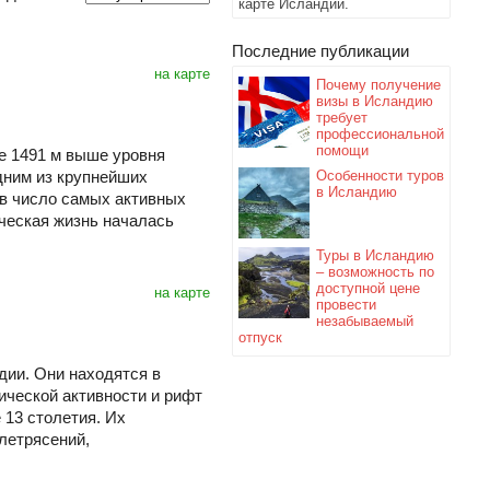
карте Исландии.
Последние публикации
на карте
Почему получение
визы в Исландию
требует
профессиональной
помощи
е 1491 м выше уровня
дним из крупнейших
Особенности туров
в Исландию
 в число самых активных
ческая жизнь началась
Туры в Исландию
– возможность по
доступной цене
на карте
провести
незабываемый
отпуск
ии. Они находятся в
ической активности и рифт
 13 столетия. Их
летрясений,