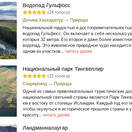
Водопад Гульфосс
(
24
голоса)
Долина Хаукадалур
→
Природа
Национальной гордостью и достопримечательность
водопад Гульфосс. Он включает в себя несколько у
которых 32 метра. Его второе и даже более известно
водопад. Это живописное природное чудо находится
одном из участков...
читать далее
Национальный парк Тингвеллир
(
22
голоса)
Сюдюрланд
→
Природа
Одной из самых привлекательных туристических до
национальной святыней страны является Парк Тингв
км к востоку от столицы Исландии. Каждый год его 
чтобы окунуться в историческое прошлое страны и 
красоту...
читать далее
Ландманналаугар