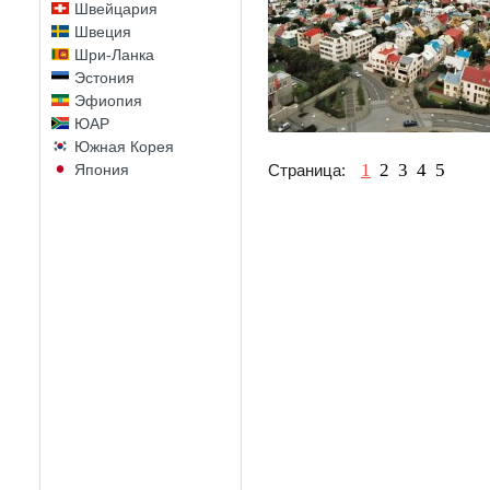
Швейцария
Швеция
Шри-Ланка
Эстония
Эфиопия
ЮАР
Южная Корея
1
2
3
4
5
Страница:
Япония