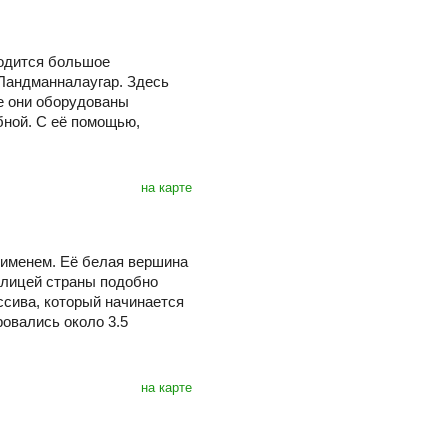
ходится большое
Ландманналаугар. Здесь
е они оборудованы
бной. С её помощью,
на карте
 именем. Её белая вершина
олицей страны подобно
ссива, который начинается
ровались около 3.5
на карте