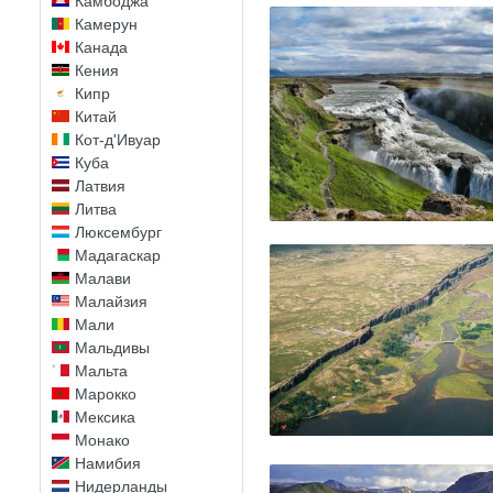
Камбоджа
Камерун
Канада
Кения
Кипр
Китай
Кот-д'Ивуар
Куба
Латвия
Литва
Люксембург
Мадагаскар
Малави
Малайзия
Мали
Мальдивы
Мальта
Марокко
Мексика
Монако
Намибия
Нидерланды