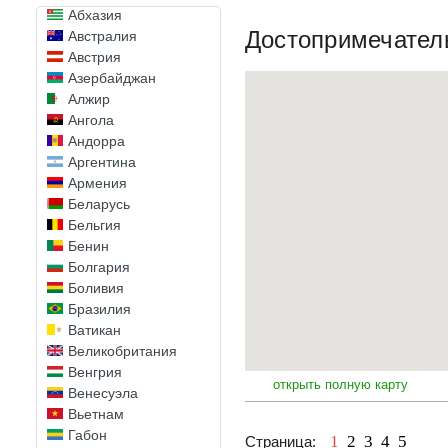
Абхазия
Достопримечател
Австралия
Австрия
Азербайджан
Алжир
Ангола
Андорра
Аргентина
Армения
Беларусь
Бельгия
Бенин
Болгария
Боливия
Бразилия
Ватикан
Великобритания
Венгрия
открыть полную карту
Венесуэла
Вьетнам
Габон
1
2
3
4
5
Страница: