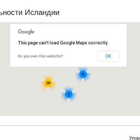
ьности Исландии
This page can't load Google Maps correctly.
4
OK
Do you own this website?
6
18
3
Упор