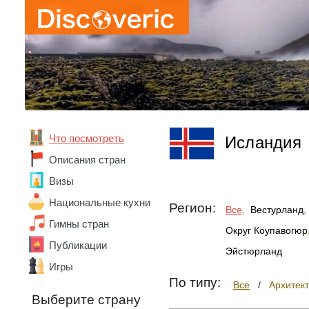
Что посмотреть
Исландия
Описания стран
Визы
Национальные кухни
Регион:
Все
,
Вестурланд
,
Гимны стран
Округ Коупавогюр
Публикации
Эйстюрланд
Игры
По типу:
Все
/
Архитек
Выберите страну