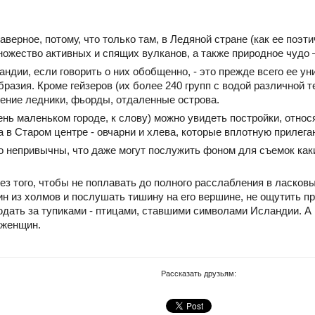
ерное, потому, что только там, в Ледяной стране (как ее поэти
жество активных и спящих вулканов, а также природное чудо 
дии, если говорить о них обобщенно, - это прежде всего ее ун
бразия. Кроме гейзеров (их более 240 групп с водой различной т
ение ледники, фьорды, отдаленные острова.
ень маленьком городе, к слову) можно увидеть постройки, отно
а в Старом центре - овчарни и хлева, которые вплотную приле
 непривычны, что даже могут послужить фоном для съемок как
з того, чтобы не поплавать до полного расслабления в ласков
ин из холмов и послушать тишину на его вершине, не ощутить п
юдать за тупиками - птицами, ставшими символами Исландии. А
 женщин.
Рассказать друзьям: