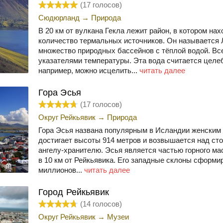
(
17
голосов)
Сюдюрланд
→
Природа
В 20 км от вулкана Гекла лежит район, в котором на
количество термальных источников. Он называется 
множество природных бассейнов с тёплой водой. Вс
указателями температуры. Эта вода считается целе
например, можно исцелить...
читать далее
Гора Эсья
(
17
голосов)
Округ Рейкьявик
→
Природа
Гора Эсья названа популярным в Исландии женским
достигает высоты 914 метров и возвышается над ст
ангелу-хранителю. Эсья является частью горного ма
в 10 км от Рейкьявика. Его западные склоны сформи
миллионов...
читать далее
Город Рейкьявик
(
14
голосов)
Округ Рейкьявик
→
Музеи