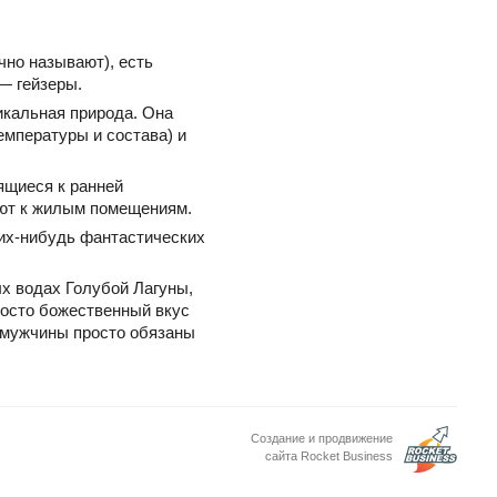
чно называют), есть
— гейзеры.
икальная природа. Она
емпературы и состава) и
сящиеся к ранней
гают к жилым помещениям.
их-нибудь фантастических
ых водах Голубой Лагуны,
росто божественный вкус
 мужчины просто обязаны
Создание и продвижение
сайта Rocket Business