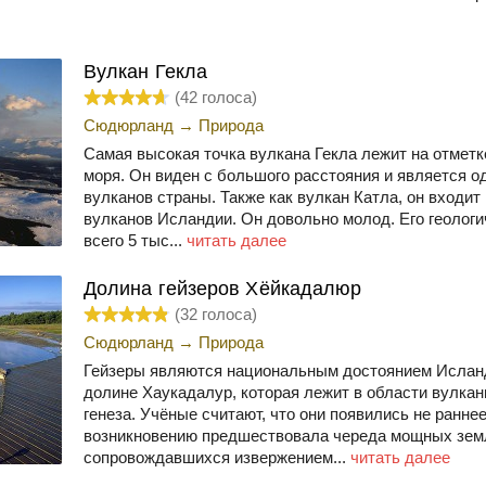
Вулкан Гекла
(
42
голоса)
Сюдюрланд
→
Природа
Самая высокая точка вулкана Гекла лежит на отметк
моря. Он виден с большого расстояния и является о
вулканов страны. Также как вулкан Катла, он входит
вулканов Исландии. Он довольно молод. Его геологи
всего 5 тыс...
читать далее
Долина гейзеров Хёйкадалюр
(
32
голоса)
Сюдюрланд
→
Природа
Гейзеры являются национальным достоянием Исланд
долине Хаукадалур, которая лежит в области вулкан
генеза. Учёные считают, что они появились не раннее
возникновению предшествовала череда мощных зем
сопровождавшихся извержением...
читать далее