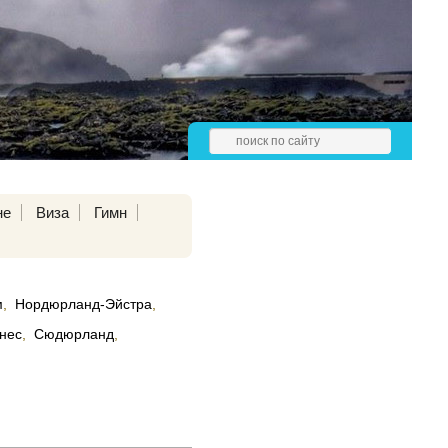
не
Виза
Гимн
м
,
Нордюрланд-Эйстра
,
нес
,
Сюдюрланд
,