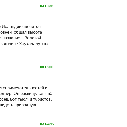
на карте
ю Исландии является
ровней, общая высота
е название – Золотой
 в долине Хаукадалур на
на карте
стопримечательностей и
еллир. Он раскинулся в 50
посещают тысячи туристов,
увидеть природную
на карте