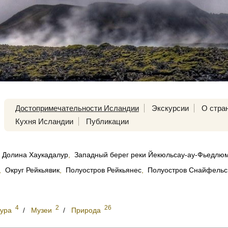
Достопримечательности Исландии
Экскурсии
О стра
Кухня Исландии
Публикации
Долина Хаукадалур
,
Западный берег реки Йекюльсау-ау-Фьедлю
,
Округ Рейкьявик
,
Полуостров Рейкьянес
,
Полуостров Снайфельс
4
2
26
тура
/
Музеи
/
Природа