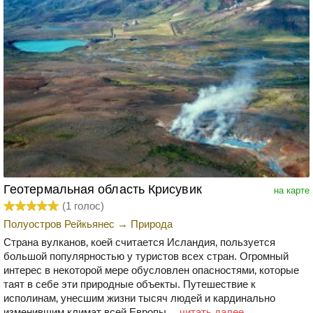
Геотермальная область Крисувик
на карте
(
1
голос)
Полуостров Рейкьянес
→
Природа
Страна вулканов‚ коей считается Исландия‚ пользуется
большой популярностью у туристов всех стран. Огромный
интерес в некоторой мере обусловлен опасностями‚ которые
таят в себе эти природные объекты. Путешествие к
исполинам‚ унесшим жизни тысяч людей и кардинально
изменившим климат всей Европы‚...
читать далее