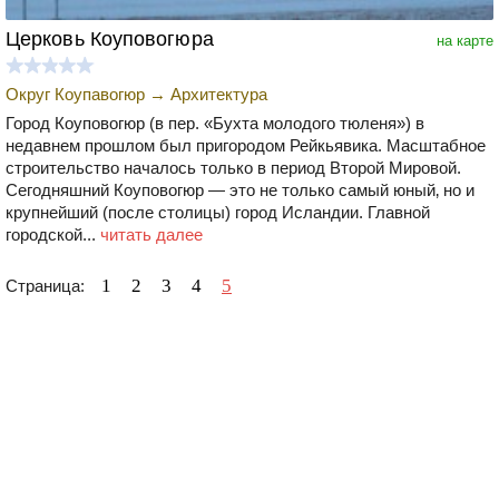
Церковь Коуповогюра
на карте
Округ Коупавогюр
→
Архитектура
Город Коуповогюр (в пер. «Бухта молодого тюленя») в
недавнем прошлом был пригородом Рейкьявика. Масштабное
строительство началось только в период Второй Мировой.
Сегодняшний Коуповогюр — это не только самый юный‚ но и
крупнейший (после столицы) город Исландии. Главной
городской...
читать далее
1
2
3
4
5
Страница: