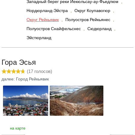
Западный берег реки Йекюльсау-ау-Фьедлюм
,
Нордюрланд-Эйстра
,
Округ Коупавогюр
,
Округ Рейкьявик
,
Полуостров Рейкьянес
,
Полуостров Снайфельснес
,
Сюдюрланд
,
Эйстюрланд
Гора Эсья
(
17
голосов)
далее: Город Рейкьявик
на карте