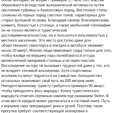
образовался вследствие вулканической активности путём
наслоения туфовых и базальтовых пород. Восточные стены
сложены из горных пород светлых тонов, характерных для
старых вулканов острова. Благодаря своему благоприятному
климату, близостью к столице, а также необычной топографии
он не только является туристической
достопримечательностью, но и пользуется популярностью у
местного населения. Это место доступно даже для
общественного транспорта и поездка в автобусе занимает
около 20 минут. Многие люди приезжают сюда только для того,
чтобы взойдя на вершину горы полюбоваться оттуда
великолепной панорамой столицы и её окрестностей.
Восхождение на гору не вызывает трудностей даже у тех, кто
не владеет техникой альпинизма. Хотя спортсмены
альпинисты могут подняться на самый пик, большинство
остальных оканчивает свой путь на 200 метров ниже.
Неподготовленному туристу требуется примерно 90 минут,
чтобы преодолеть весь маршрут. Конец туристического
маршрута отмечен огромным камнем под названием Steinn. В
этом месте каждый может расписаться в гостевой книге. Путь
к вершине горы преграждают река и ручей. Поэтому такая
прогулка требует соответствующей экипировки и