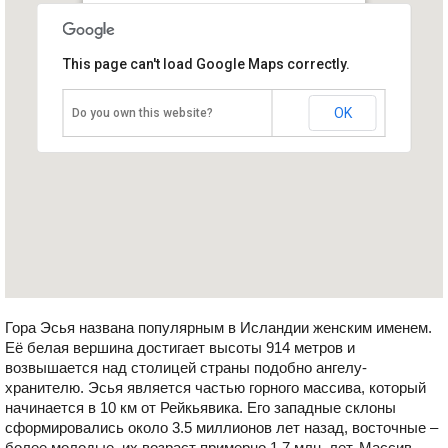
Гора Эсья
This page can't load Google Maps correctly.
Исландия, Округ Рейкьявик
OK
Do you own this website?
Гора Эсья названа популярным в Исландии женским именем.
Её белая вершина достигает высоты 914 метров и
возвышается над столицей страны подобно ангелу-
хранителю. Эсья является частью горного массива, который
начинается в 10 км от Рейкьявика. Его западные склоны
сформировались около 3.5 миллионов лет назад, восточные –
более молодые, их возраст примерно 1,7 млн. лет. Массив