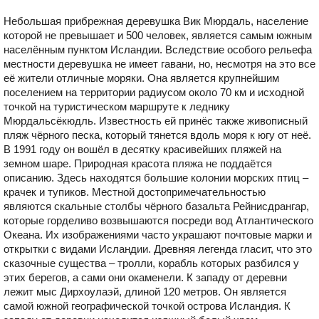
Небольшая прибрежная деревушка Вик Мюрдаль, население
которой не превышает и 500 человек, является самым южным
населённым пунктом Исландии. Вследствие особого рельефа
местности деревушка не имеет гавани, но, несмотря на это все
её жители отличные моряки. Она является крупнейшим
поселением на территории радиусом около 70 км и исходной
точкой на туристическом маршруте к леднику
Мюрдальсёкюдль. Известность ей принёс также живописный
пляж чёрного песка, который тянется вдоль моря к югу от неё.
В 1991 году он вошёл в десятку красивейших пляжей на
земном шаре. Природная красота пляжа не поддаётся
описанию. Здесь находятся большие колонии морских птиц –
крачек и тупиков. Местной достопримечательностью
являются скальные столбы чёрного базальта Рейнисдрангар,
которые горделиво возвышаются посреди вод Атлантического
Океана. Их изображениями часто украшают почтовые марки и
открытки с видами Исландии. Древняя легенда гласит, что это
сказочные существа – тролли, корабль которых разбился у
этих берегов, а сами они окаменели. К западу от деревни
лежит мыс Дирхоулаэй, длиной 120 метров. Он является
самой южной географической точкой острова Исландия. К