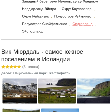
Западный берег реки Йекюльсау-ау-Фьедлюм
,
Нордюрланд-Эйстра
,
Округ Коупавогюр
,
Округ Рейкьявик
,
Полуостров Рейкьянес
,
Полуостров Снайфельснес
,
Сюдюрланд
,
Эйстюрланд
Вик Мюрдаль - самое южное
поселением в Исландии
(
3
голоса)
далее: Национальный парк Скафтафетль