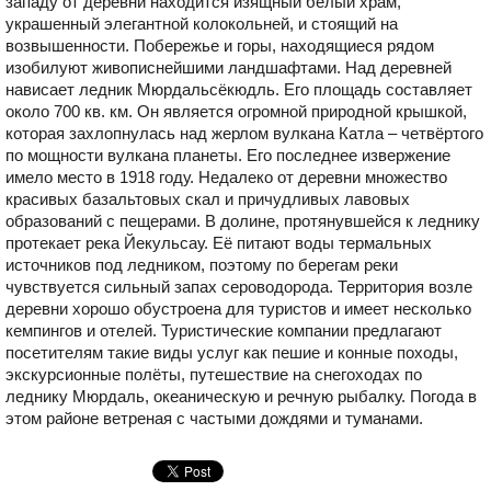
западу от деревни находится изящный белый храм,
украшенный элегантной колокольней, и стоящий на
возвышенности. Побережье и горы, находящиеся рядом
изобилуют живописнейшими ландшафтами. Над деревней
нависает ледник Мюрдальсёкюдль. Его площадь составляет
около 700 кв. км. Он является огромной природной крышкой,
которая захлопнулась над жерлом вулкана Катла – четвёртого
по мощности вулкана планеты. Его последнее извержение
имело место в 1918 году. Недалеко от деревни множество
красивых базальтовых скал и причудливых лавовых
образований с пещерами. В долине, протянувшейся к леднику
протекает река Йекульсау. Её питают воды термальных
источников под ледником, поэтому по берегам реки
чувствуется сильный запах сероводорода. Территория возле
деревни хорошо обустроена для туристов и имеет несколько
кемпингов и отелей. Туристические компании предлагают
посетителям такие виды услуг как пешие и конные походы,
экскурсионные полёты, путешествие на снегоходах по
леднику Мюрдаль, океаническую и речную рыбалку. Погода в
этом районе ветреная с частыми дождями и туманами.