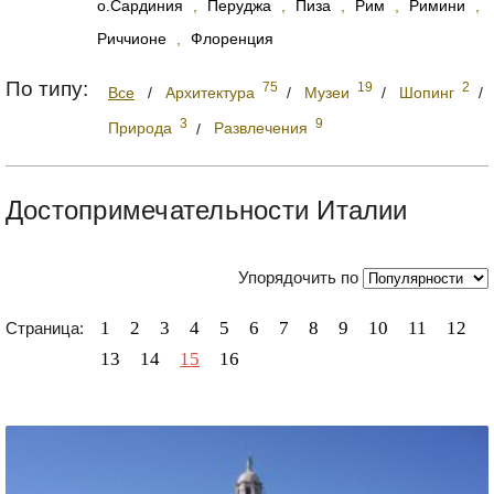
о.Сардиния
,
Перуджа
,
Пиза
,
Рим
,
Римини
,
Риччионе
,
Флоренция
По типу:
75
19
2
Все
/
Архитектура
/
Музеи
/
Шопинг
/
3
9
Природа
/
Развлечения
Достопримечательности Италии
Упорядочить по
1
2
3
4
5
6
7
8
9
10
11
12
Страница:
13
14
15
16