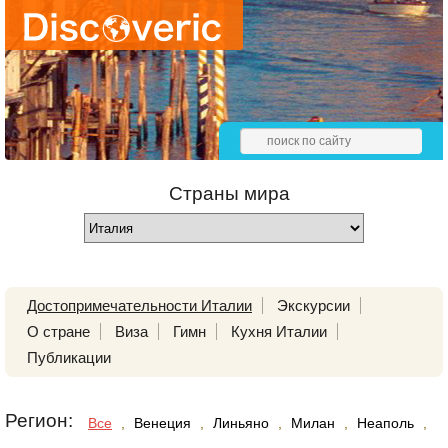
Страны мира
Достопримечательности Италии
Экскурсии
О стране
Виза
Гимн
Кухня Италии
Публикации
Регион:
Все
,
Венеция
,
Линьяно
,
Милан
,
Неаполь
,