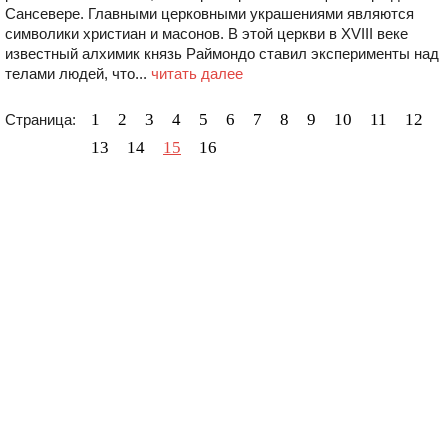
Сансевере. Главными церковными украшениями являются
символики христиан и масонов. В этой церкви в XVIII веке
известный алхимик князь Раймондо ставил эксперименты над
телами людей, что...
читать далее
1
2
3
4
5
6
7
8
9
10
11
12
Страница:
13
14
15
16