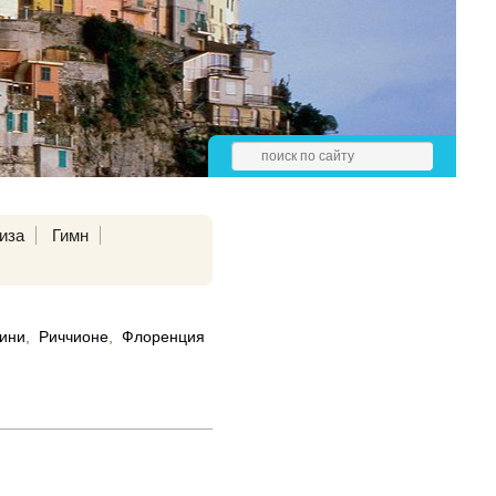
иза
Гимн
ини
,
Риччионе
,
Флоренция