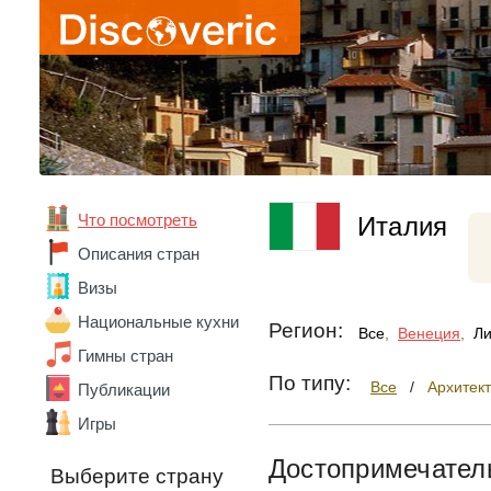
Венгрия
Венесуэла
Вьетнам
Габон
Гана
Германия
Гонконг
Греция
Грузия
Дания
Что посмотреть
Италия
Доминика
Описания стран
Доминикана
Египет
Визы
Замбия
Национальные кухни
Зимбабве
Регион:
Все
,
Венеция
,
Ли
Израиль
Гимны стран
Индия
По типу:
Все
/
Архитек
Публикации
Индонезия
Иордания
Игры
Ирландия
Исландия
Достопримечател
Выберите страну
Испания