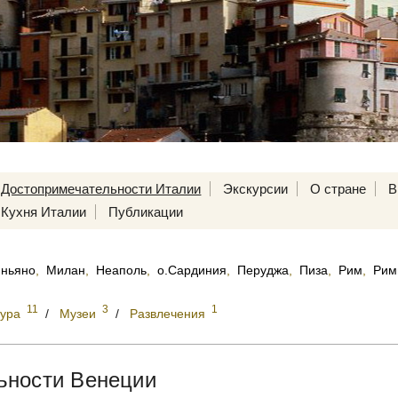
Достопримечательности Италии
Экскурсии
О стране
В
Кухня Италии
Публикации
ньяно
,
Милан
,
Неаполь
,
о.Сардиния
,
Перуджа
,
Пиза
,
Рим
,
Рим
11
3
1
тура
/
Музеи
/
Развлечения
ьности Венеции