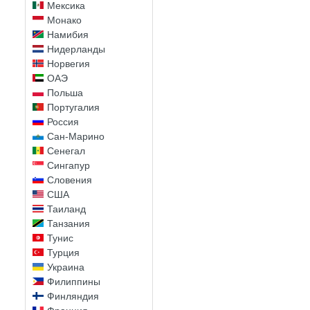
Мексика
Монако
Намибия
Нидерланды
Норвегия
ОАЭ
Польша
Португалия
Россия
Сан-Марино
Сенегал
Сингапур
Словения
США
Таиланд
Танзания
Тунис
Турция
Украина
Филиппины
Финляндия