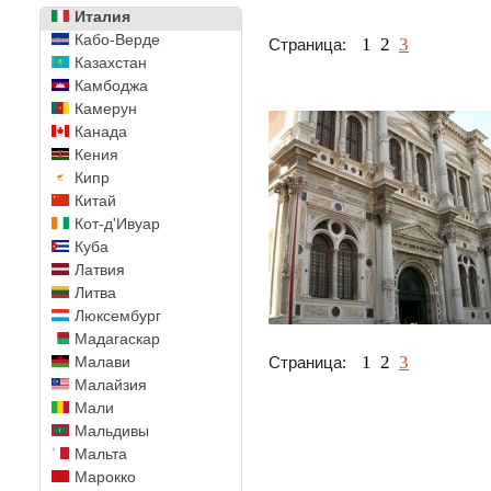
Италия
Кабо-Верде
1
2
3
Страница:
Казахстан
Камбоджа
Камерун
Канада
Кения
Кипр
Китай
Кот-д'Ивуар
Куба
Латвия
Литва
Люксембург
Мадагаскар
1
2
3
Страница:
Малави
Малайзия
Мали
Мальдивы
Мальта
Марокко