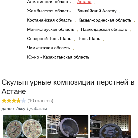
Алматинская область
,
Астана
,
Жамбылская область
,
Заили́йский Алата́у
,
Костанайская область
,
Кызыл-ординская область
,
Мангистауская область
,
Павлодарская область
,
Северный Тянь-Шань
,
Тянь-Шань
,
Чимкентская область
,
Южно - Казахстанская область
Скульптурные композиции перстней в
Астане
(
10
голосов)
далее: Аксу-Джабаглы