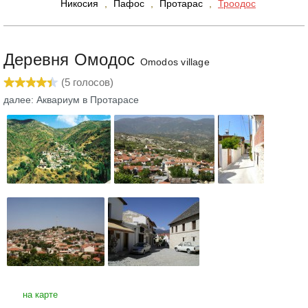
Никосия
,
Пафос
,
Протарас
,
Троодос
Деревня Омодос
Omodos village
(
5
голосов)
далее: Аквариум в Протарасе
на карте