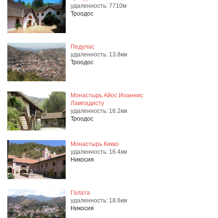
удаленность: 7710м
Троодос
Педулас
удаленность: 13.8км
Троодос
Монастырь Айос Иоаннис
Лампадисту
удаленность: 16.2км
Троодос
Монастырь Кикко
удаленность: 16.4км
Никосия
Галата
удаленность: 18.6км
Никосия